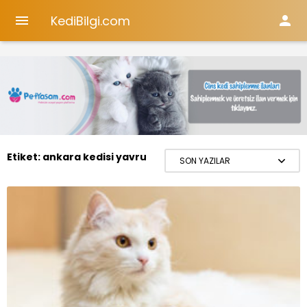
KediBilgi.com


Etiket:
ankara kedisi yavru