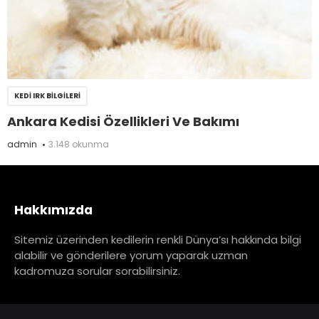
KEDI IRK BILGILERI
Ankara Kedisi Özellikleri Ve Bakımı
admin
3.148 okunma
Hakkımızda
Sitemiz üzerinden kedilerin renkli Dünya’sı hakkında bilgi
alabilir ve gönderilere yorum yaparak uzman
kadromuza sorular sorabilirsiniz.