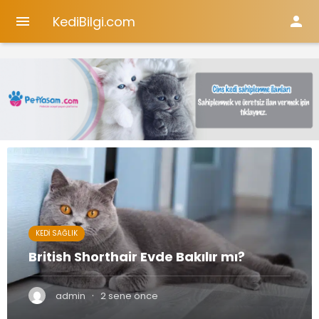
KediBilgi.com


KEDI SAĞLIK
British Shorthair Evde Bakılır mı?
British Shorthair Evde Bakılır mı? Bu kedilerin aile
ortamına uygun olması ve özellikle apartman
·
admin
2 sene önce
dairelerindeki yaşama kolaylıkla adapte olabilmesi,
British...