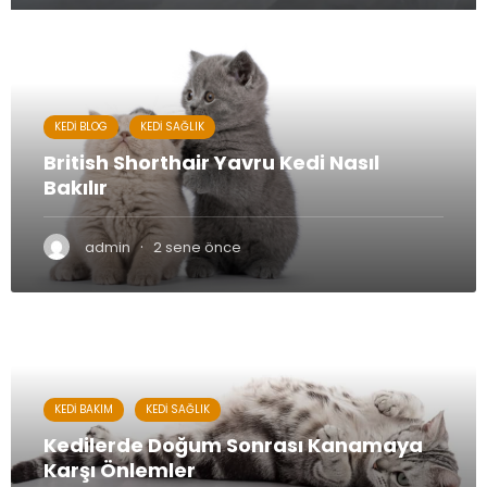
KEDI BLOG
KEDI SAĞLIK
British Shorthair Yavru Kedi Nasıl
Bakılır
British Shorthair yavru kedi arayışı, kedi sahiplenmek isteyen
kişiler tarafından sıklıkla gerçekleştirilmektedir. İngiltere
·
admin
2 sene önce
kökenli olan bu kediler, görünüşleri ve sakin...
KEDI BAKIM
KEDI SAĞLIK
Kedilerde Doğum Sonrası Kanamaya
Karşı Önlemler