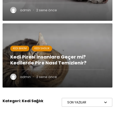
Kedilerde Doğum Sonrası Kanamaya Karşı Önlemler
Kedilerde doğum sonrası hem anne hem de bebeğin
·
admin
2 sene önce
hayatının en önemli ve özel anlarından...
KEDI BAKIM
KEDI SAĞLIK
Kedi Piresi İnsanlara Geçer mi?
Kedilerde Pire Nasıl Temizlenir?
Kedi Piresi insanlara geçer mi sorusu özellikle yaz aylarında
sıkça gündeme gelmektedir. Kedilerde pire her yerden
·
admin
2 sene önce
bulaşır. Dışarıyla temas etmeyen...
Kategori:
Kedi Sağlık