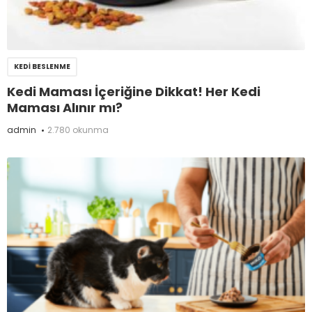
KEDI BESLENME
Kedi Maması İçeriğine Dikkat! Her Kedi
Maması Alınır mı?
admin
2.780 okunma