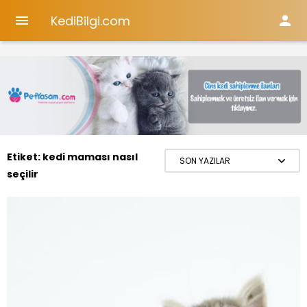
KediBilgi.com


Etiket:
kedi maması nasıl
seçilir