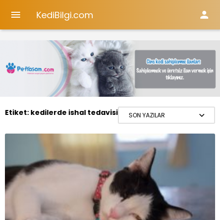
KediBilgi.com


Etiket:
kedilerde ishal tedavisi