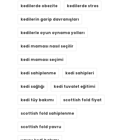
kedilerde obezite
kedilerde stres
kedilerin garip davranışları
kedilerle oyun oynama yolları
kedi maması nasıl seçilir
kedi maması seçimi
kedi sahiplenme
kedi sahipleri
kedi sağlığı
kedi tuvalet eğitimi
kedi tüy bakımı
scottish fold fiyat
scottish fold sahiplenme
scottish fold yavru