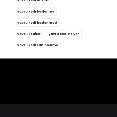
yavru kedi bakımı
yavru kedi beslenme
yavru kedi beslenmesi
yavru kediler
yavru kedi ne yer
yavru kedi sahiplenme