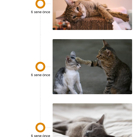

6 sene önce

6 sene önce

6 sene önce