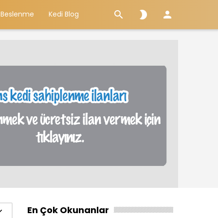



 Beslenme
Kedi Blog
En Çok Okunanlar