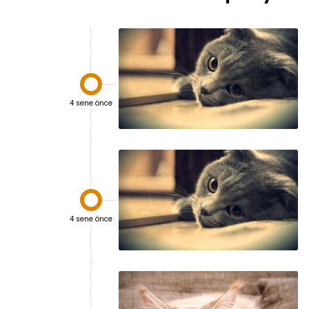

4 sene önce

4 sene önce