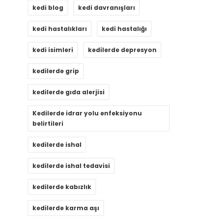
kedi blog
kedi davranışları
kedi hastalıkları
kedi hastalığı
kedi isimleri
kedilerde depresyon
kedilerde grip
kedilerde gıda alerjisi
Kedilerde idrar yolu enfeksiyonu
belirtileri
kedilerde ishal
kedilerde ishal tedavisi
kedilerde kabızlık
kedilerde karma aşı