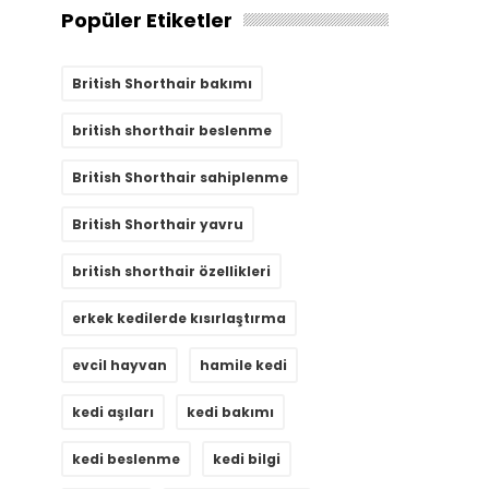
Popüler Etiketler
British Shorthair bakımı
british shorthair beslenme
British Shorthair sahiplenme
British Shorthair yavru
british shorthair özellikleri
erkek kedilerde kısırlaştırma
evcil hayvan
hamile kedi
kedi aşıları
kedi bakımı
kedi beslenme
kedi bilgi