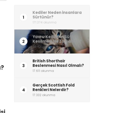
Kediler Neden İnsanlara
1
Sürtünür?
171.374 okunma
Yavru Kedilerin Sütten
2
Kesilmesi Ne Zamandır?
26.420 okunma
British Shorthair
3
Beslenmesi Nasıl Olmalı?
ı?
17.611 okunma
Gerçek Scottish Fold
4
Renkleri Nelerdir?
17.332 okunma
si