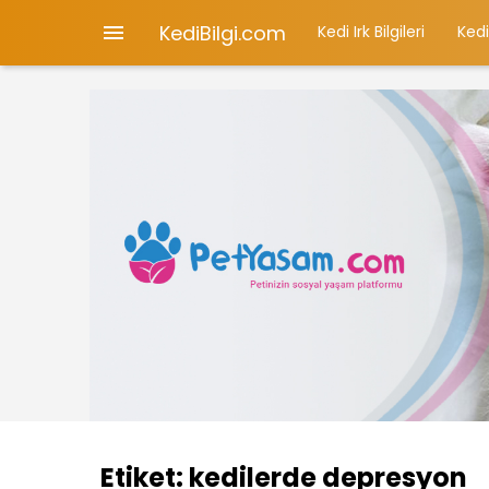
KediBilgi.com

Kedi Irk Bilgileri
Kedi
Etiket:
kedilerde depresyon