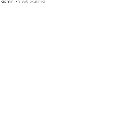
admin
3.950 okunma