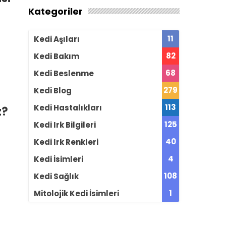
Kategoriler
11
Kedi Aşıları
82
Kedi Bakım
68
Kedi Beslenme
279
Kedi Blog
113
Kedi Hastalıkları
z?
125
Kedi Irk Bilgileri
40
Kedi Irk Renkleri
4
Kedi İsimleri
108
Kedi Sağlık
1
Mitolojik Kedi İsimleri