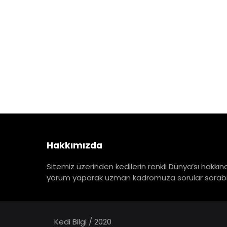
Hakkımızda
Sitemiz üzerinden kedilerin renkli Dünya’sı hakkınd
yorum yaparak uzman kadromuza sorular sorabili
Kedi Bilgi / 2020