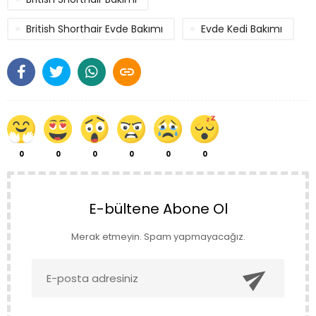
British Shorthair Evde Bakımı
Evde Kedi Bakımı

0
0
0
0
0
0
E-bültene Abone Ol
Merak etmeyin. Spam yapmayacağız.
