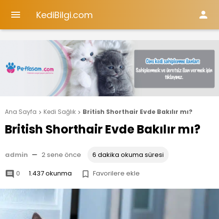
KediBilgi.com


Ana Sayfa
Kedi Sağlık
British Shorthair Evde Bakılır mı?


British Shorthair Evde Bakılır mı?
admin
—
2 sene önce
6 dakika okuma süresi
0
1.437 okunma
Favorilere ekle

