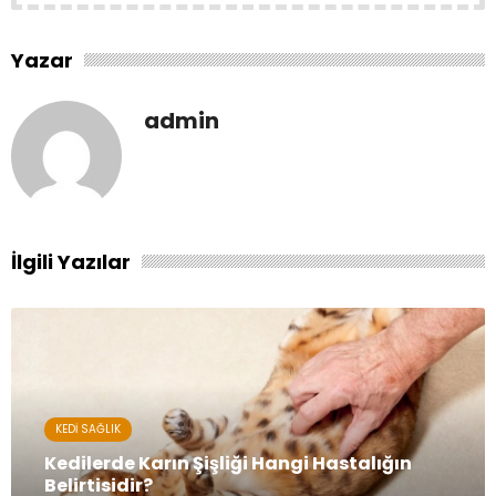
Yazar
admin
İlgili Yazılar
KEDI SAĞLIK
Kedilerde Karın Şişliği Hangi Hastalığın
Belirtisidir?