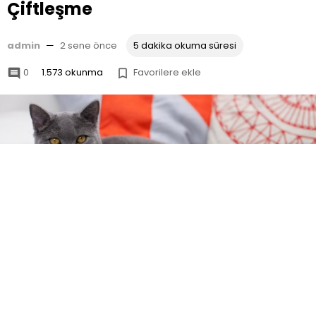
Çiftleşme
admin
—
2 sene önce
5 dakika okuma süresi
0
1.573 okunma
Favorilere ekle


British Shorthair yavru
kediler hem görünüşleri
hem de sahip oldukları karakteristik özellikleri ile
birçok kişinin ilgisini çekmektedir. Kedi