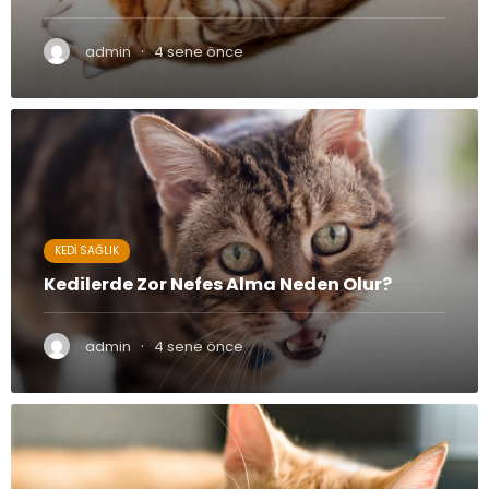
·
admin
4 sene önce
KEDI SAĞLIK
Kedilerde Zor Nefes Alma Neden Olur?
·
admin
4 sene önce