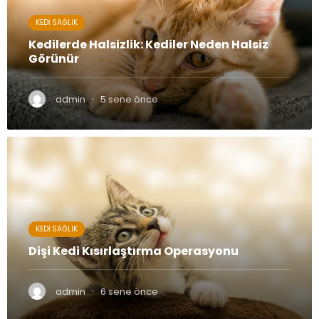
KEDI SAĞLIK
Kedilerde Halsizlik: Kediler Neden Halsiz
Görünür
·
admin
5 sene önce
KEDI SAĞLIK
Dişi Kedi Kısırlaştırma Operasyonu
·
admin
6 sene önce