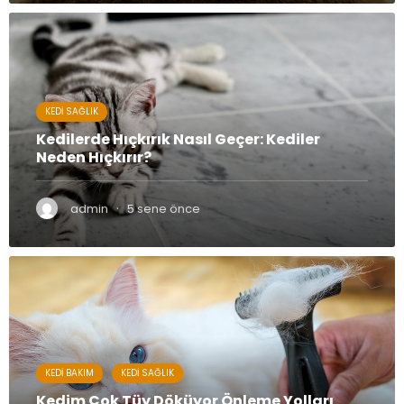
KEDI SAĞLIK
Kedilerde Hıçkırık Nasıl Geçer: Kediler
Neden Hıçkırır?
·
admin
5 sene önce
KEDI BAKIM
KEDI SAĞLIK
Kedim Çok Tüy Döküyor Önleme Yolları