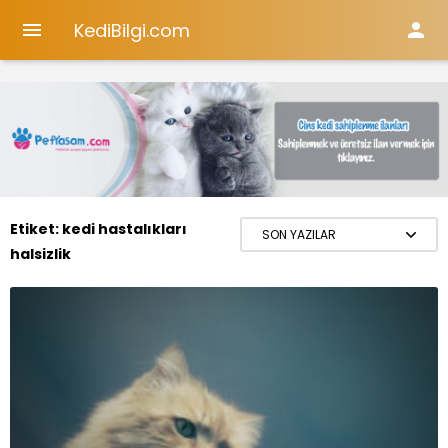
KediBilgi.com


Etiket:
kedi hastalıkları
halsizlik