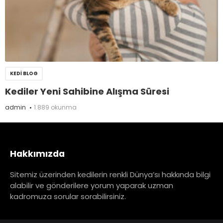
KEDI BLOG
Kediler Yeni Sahibine Alışma Süresi
admin
1.889 okunma
Hakkımızda
Sitemiz üzerinden kedilerin renkli Dünya’sı hakkında bilgi
alabilir ve gönderilere yorum yaparak uzman
kadromuza sorular sorabilirsiniz.