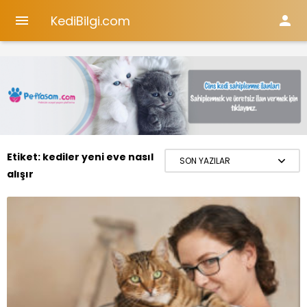
KediBilgi.com


Etiket:
kediler yeni eve nasıl
alışır