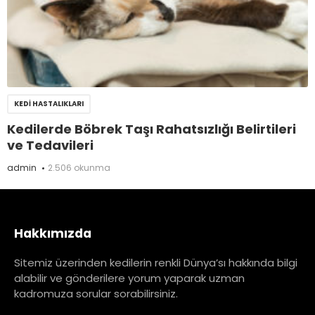
KEDI HASTALIKLARI
Kedilerde Böbrek Taşı Rahatsızlığı Belirtileri
ve Tedavileri
admin
2.506 okunma
Hakkımızda
Sitemiz üzerinden kedilerin renkli Dünya’sı hakkında bilgi
alabilir ve gönderilere yorum yaparak uzman
kadromuza sorular sorabilirsiniz.