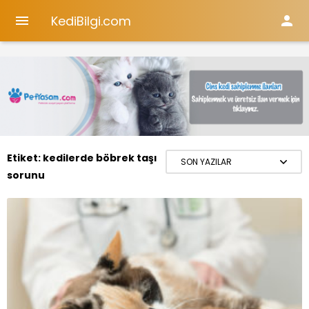
KediBilgi.com


Etiket:
kedilerde böbrek taşı
sorunu