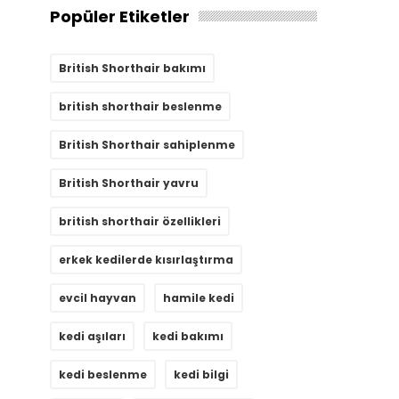
Popüler Etiketler
British Shorthair bakımı
british shorthair beslenme
British Shorthair sahiplenme
British Shorthair yavru
british shorthair özellikleri
erkek kedilerde kısırlaştırma
evcil hayvan
hamile kedi
kedi aşıları
kedi bakımı
kedi beslenme
kedi bilgi