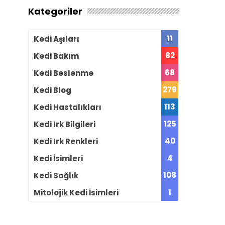
Kategoriler
11
Kedi Aşıları
82
Kedi Bakım
68
Kedi Beslenme
279
Kedi Blog
113
Kedi Hastalıkları
125
Kedi Irk Bilgileri
40
Kedi Irk Renkleri
4
Kedi İsimleri
108
Kedi Sağlık
1
Mitolojik Kedi İsimleri