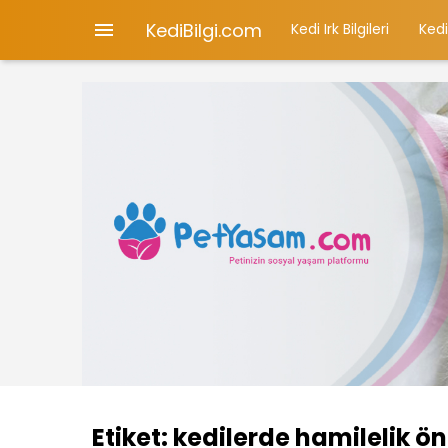
KediBilgi.com

Kedi Irk Bilgileri
Kedi
Etiket:
kedilerde hamilelik ön