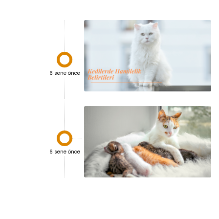

6 sene önce

6 sene önce