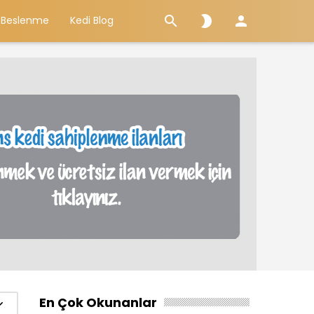



 Beslenme
Kedi Blog
En Çok Okunanlar