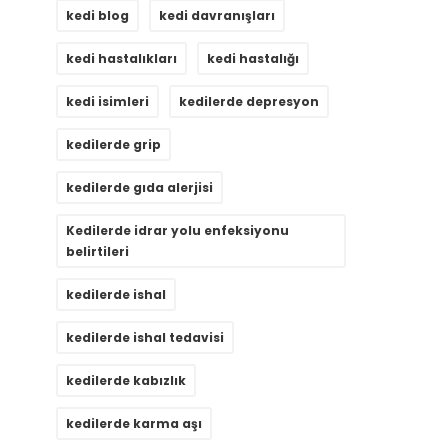
kedi blog
kedi davranışları
kedi hastalıkları
kedi hastalığı
kedi isimleri
kedilerde depresyon
kedilerde grip
kedilerde gıda alerjisi
Kedilerde idrar yolu enfeksiyonu
belirtileri
kedilerde ishal
kedilerde ishal tedavisi
kedilerde kabızlık
kedilerde karma aşı