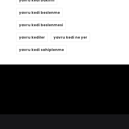
yavru kedi bakımı
yavru kedi beslenme
yavru kedi beslenmesi
yavru kediler
yavru kedi ne yer
yavru kedi sahiplenme