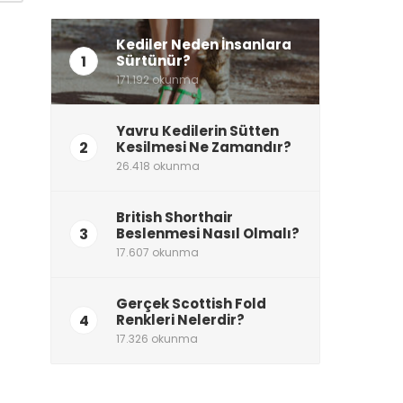
Kediler Neden İnsanlara
1
Sürtünür?
171.192 okunma
Yavru Kedilerin Sütten
2
Kesilmesi Ne Zamandır?
26.418 okunma
British Shorthair
3
Beslenmesi Nasıl Olmalı?
17.607 okunma
Gerçek Scottish Fold
4
Renkleri Nelerdir?
17.326 okunma