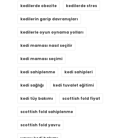
kedilerde obezite
kedilerde stres
kedilerin garip davranışları
kedilerle oyun oynama yolları
kedi maması nasıl seçilir
kedi maması seçimi
kedi sahiplenme
kedi sahipleri
kedi sağlığı
kedi tuvalet eğitimi
kedi tüy bakımı
scottish fold fiyat
scottish fold sahiplenme
scottish fold yavru