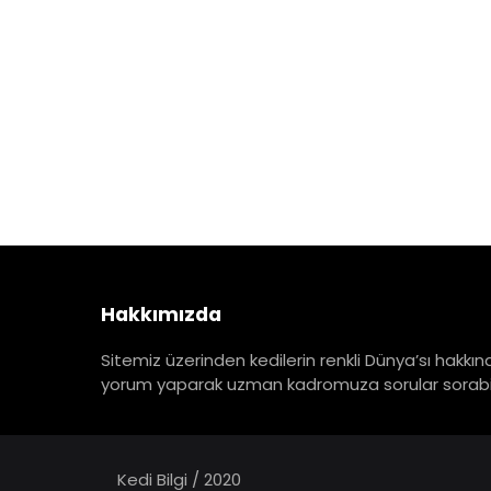
Hakkımızda
Sitemiz üzerinden kedilerin renkli Dünya’sı hakkınd
yorum yaparak uzman kadromuza sorular sorabili
Kedi Bilgi / 2020