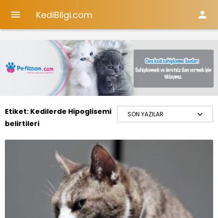
KediBilgi.com


Etiket:
Kedilerde Hipoglisemi
belirtileri