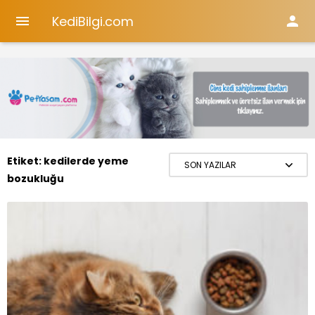
KediBilgi.com


Etiket:
kedilerde yeme
bozukluğu