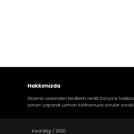
Hakkımızda
Sitemiz üzerinden kedilerin renkli Dünya’sı hakkınd
yorum yaparak uzman kadromuza sorular sorabili
Kedi Bilgi / 2020