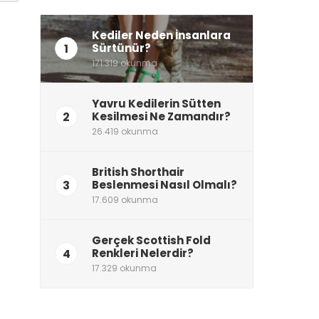
Kediler Neden İnsanlara
1
Sürtünür?
171.319 okunma
Yavru Kedilerin Sütten
2
Kesilmesi Ne Zamandır?
26.419 okunma
British Shorthair
3
Beslenmesi Nasıl Olmalı?
17.609 okunma
Gerçek Scottish Fold
4
Renkleri Nelerdir?
17.329 okunma