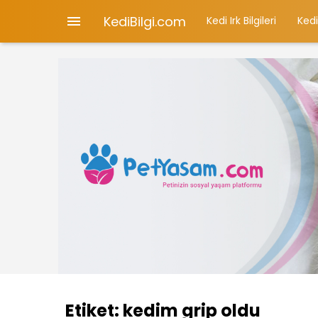
KediBilgi.com

Kedi Irk Bilgileri
Kedi
Etiket:
kedim grip oldu