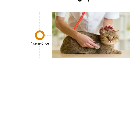

4 sene önce