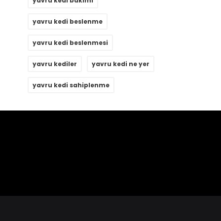
yavru kedi bakımı
yavru kedi beslenme
yavru kedi beslenmesi
yavru kediler
yavru kedi ne yer
yavru kedi sahiplenme