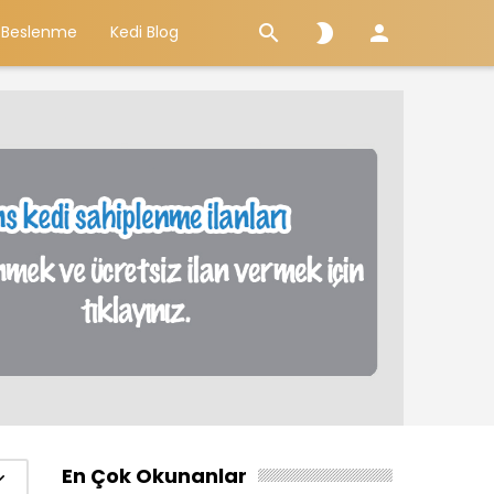



 Beslenme
Kedi Blog
En Çok Okunanlar