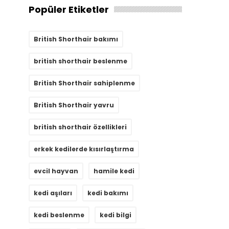
Popüler Etiketler
British Shorthair bakımı
british shorthair beslenme
British Shorthair sahiplenme
British Shorthair yavru
british shorthair özellikleri
erkek kedilerde kısırlaştırma
evcil hayvan
hamile kedi
kedi aşıları
kedi bakımı
kedi beslenme
kedi bilgi