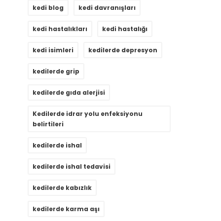
kedi blog
kedi davranışları
kedi hastalıkları
kedi hastalığı
kedi isimleri
kedilerde depresyon
kedilerde grip
kedilerde gıda alerjisi
Kedilerde idrar yolu enfeksiyonu
belirtileri
kedilerde ishal
kedilerde ishal tedavisi
kedilerde kabızlık
kedilerde karma aşı