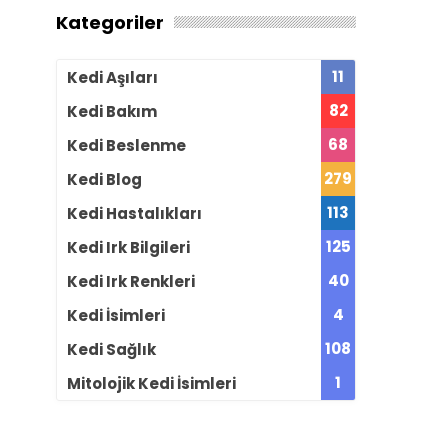
Kategoriler
11
Kedi Aşıları
82
Kedi Bakım
68
Kedi Beslenme
279
Kedi Blog
113
Kedi Hastalıkları
125
Kedi Irk Bilgileri
40
Kedi Irk Renkleri
4
Kedi İsimleri
108
Kedi Sağlık
1
Mitolojik Kedi İsimleri