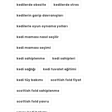
kedilerde obezite
kedilerde stres
kedilerin garip davranışları
kedilerle oyun oynama yolları
kedi maması nasıl seçilir
kedi maması seçimi
kedi sahiplenme
kedi sahipleri
kedi sağlığı
kedi tuvalet eğitimi
kedi tüy bakımı
scottish fold fiyat
scottish fold sahiplenme
scottish fold yavru