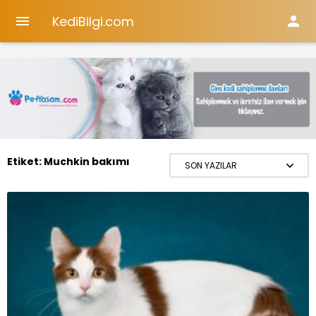
KediBilgi.com


Etiket:
Muchkin bakımı