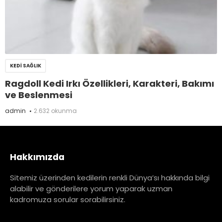
KEDI SAĞLIK
Ragdoll Kedi Irkı Özellikleri, Karakteri, Bakımı
ve Beslenmesi
admin
2.632 okunma
Hakkımızda
Sitemiz üzerinden kedilerin renkli Dünya’sı hakkında bilgi
alabilir ve gönderilere yorum yaparak uzman
kadromuza sorular sorabilirsiniz.