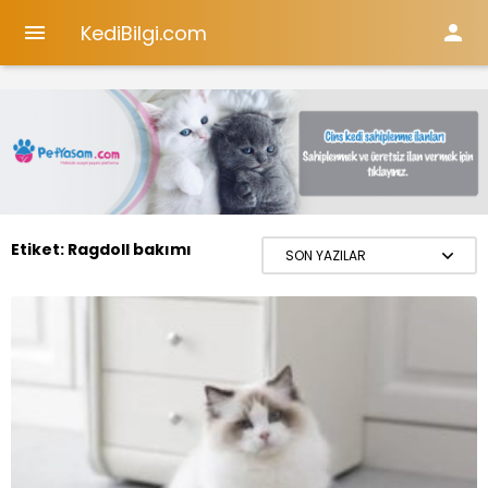
KediBilgi.com


Etiket:
Ragdoll bakımı