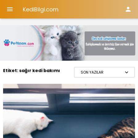
KediBilgi.com


Etiket:
sağır kedi bakımı