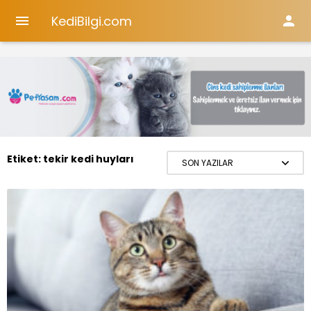
KediBilgi.com


Etiket:
tekir kedi huyları