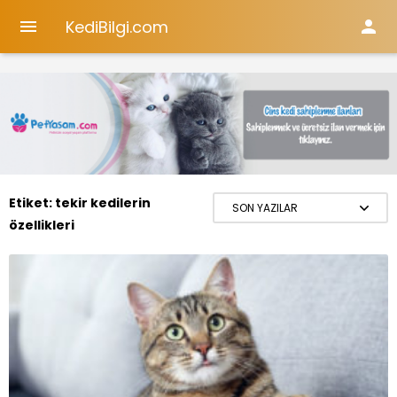
KediBilgi.com


Etiket:
tekir kedilerin
özellikleri