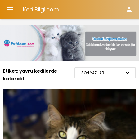
KediBilgi.com


Etiket:
yavru kedilerde
katarakt