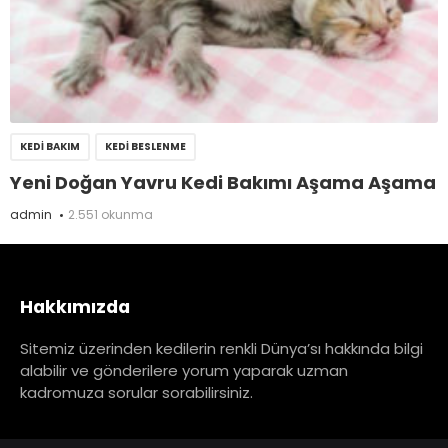
KEDI BAKIM
KEDI BESLENME
Yeni Doğan Yavru Kedi Bakımı Aşama Aşama
admin
2.551 okunma
Hakkımızda
Sitemiz üzerinden kedilerin renkli Dünya’sı hakkında bilgi
alabilir ve gönderilere yorum yaparak uzman
kadromuza sorular sorabilirsiniz.