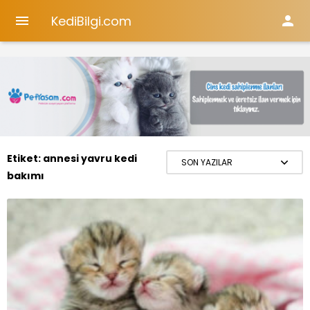
KediBilgi.com


Etiket:
annesi yavru kedi
bakımı