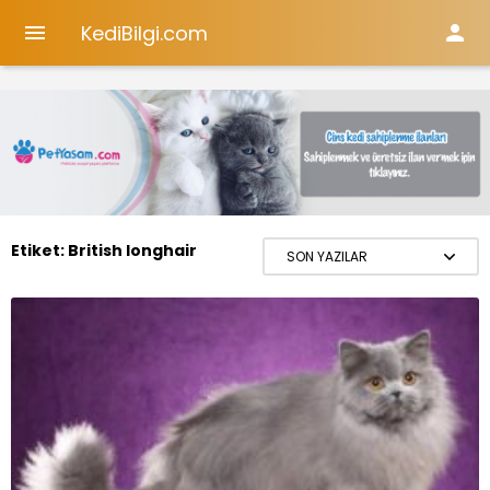
KediBilgi.com


Etiket:
British longhair