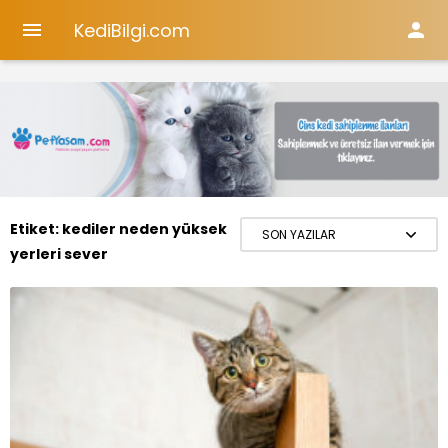
KediBilgi.com


Etiket:
kediler neden yüksek
yerleri sever