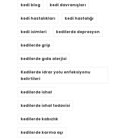
kedi blog
kedi davranışları
kedi hastalıkları
kedi hastalığı
kedi isimleri
kedilerde depresyon
kedilerde grip
kedilerde gıda alerjisi
Kedilerde idrar yolu enfeksiyonu
belirtileri
kedilerde ishal
kedilerde ishal tedavisi
kedilerde kabızlık
kedilerde karma aşı