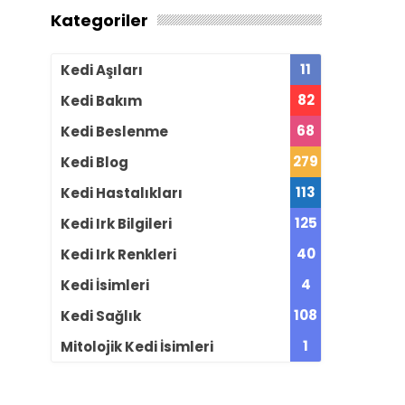
Kategoriler
11
Kedi Aşıları
82
Kedi Bakım
68
Kedi Beslenme
279
Kedi Blog
113
Kedi Hastalıkları
125
Kedi Irk Bilgileri
40
Kedi Irk Renkleri
4
Kedi İsimleri
108
Kedi Sağlık
1
Mitolojik Kedi İsimleri