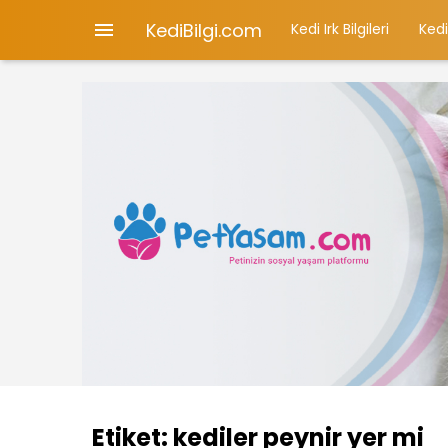
KediBilgi.com

Kedi Irk Bilgileri
Kedi
Etiket:
kediler peynir yer mi