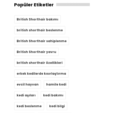
Popüler Etiketler
British Shorthair bakımı
british shorthair beslenme
British Shorthair sahiplenme
British Shorthair yavru
british shorthair özellikleri
erkek kedilerde kısırlaştırma
evcil hayvan
hamile kedi
kedi aşıları
kedi bakımı
kedi beslenme
kedi bilgi