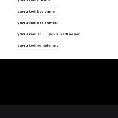
yavru kedi bakımı
yavru kedi beslenme
yavru kedi beslenmesi
yavru kediler
yavru kedi ne yer
yavru kedi sahiplenme