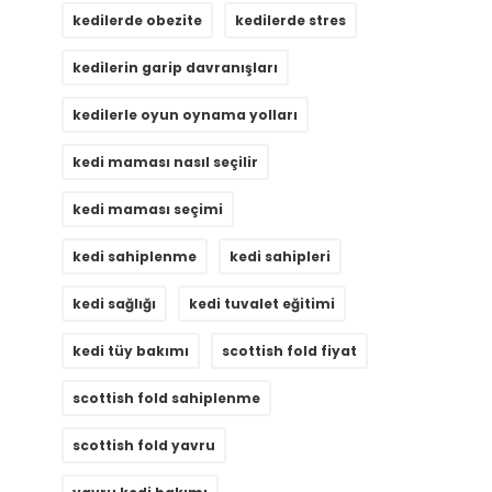
kedilerde obezite
kedilerde stres
kedilerin garip davranışları
kedilerle oyun oynama yolları
kedi maması nasıl seçilir
kedi maması seçimi
kedi sahiplenme
kedi sahipleri
kedi sağlığı
kedi tuvalet eğitimi
kedi tüy bakımı
scottish fold fiyat
scottish fold sahiplenme
scottish fold yavru