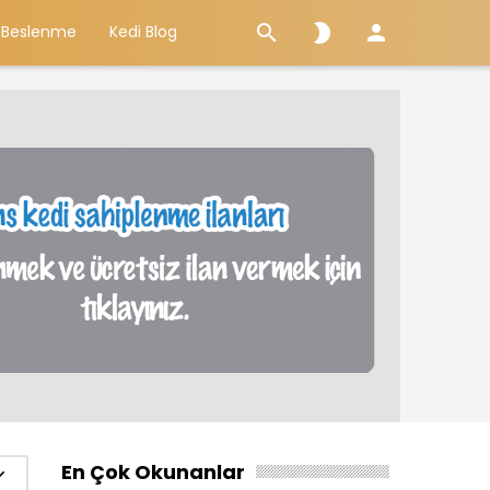



 Beslenme
Kedi Blog
En Çok Okunanlar