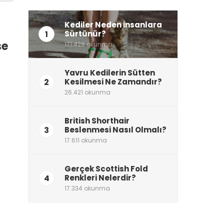
Kediler Neden İnsanlara
1
Sürtünür?
se
171.428 okunma
Yavru Kedilerin Sütten
2
Kesilmesi Ne Zamandır?
26.421 okunma
British Shorthair
3
Beslenmesi Nasıl Olmalı?
17.611 okunma
Gerçek Scottish Fold
4
Renkleri Nelerdir?
17.334 okunma