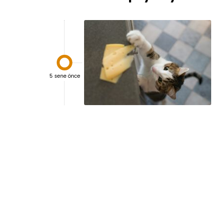

5 sene önce