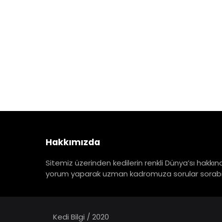
Hakkımızda
Sitemiz üzerinden kedilerin renkli Dünya’sı hakkınd
yorum yaparak uzman kadromuza sorular sorabili
Kedi Bilgi / 2020