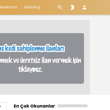



 Beslenme
Kedi Blog
En Çok Okunanlar