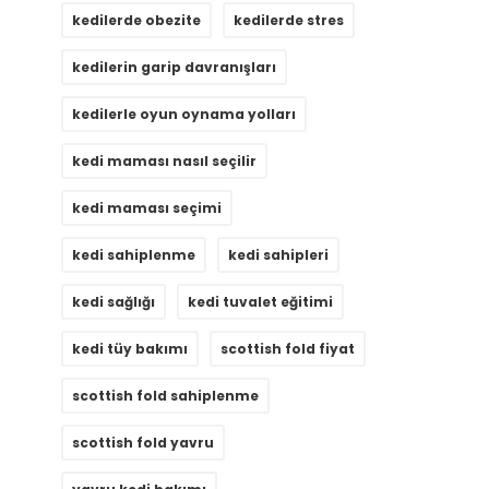
kedilerde obezite
kedilerde stres
kedilerin garip davranışları
kedilerle oyun oynama yolları
kedi maması nasıl seçilir
kedi maması seçimi
kedi sahiplenme
kedi sahipleri
kedi sağlığı
kedi tuvalet eğitimi
kedi tüy bakımı
scottish fold fiyat
scottish fold sahiplenme
scottish fold yavru