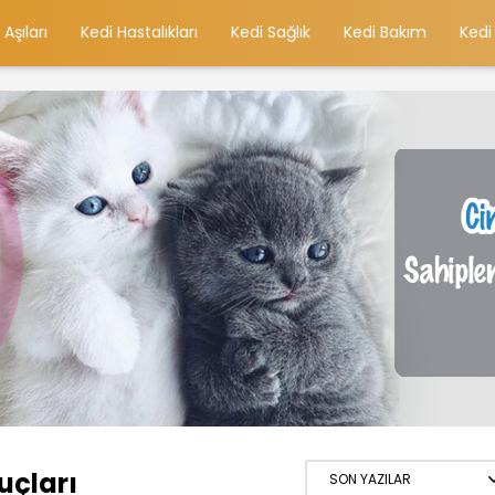
 Aşıları
Kedi Hastalıkları
Kedi Sağlık
Kedi Bakım
Kedi
uçları