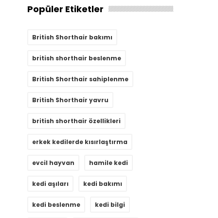
Popüler Etiketler
British Shorthair bakımı
british shorthair beslenme
British Shorthair sahiplenme
British Shorthair yavru
british shorthair özellikleri
erkek kedilerde kısırlaştırma
evcil hayvan
hamile kedi
kedi aşıları
kedi bakımı
kedi beslenme
kedi bilgi