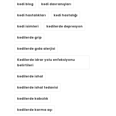
kedi blog
kedi davranışları
kedi hastalıkları
kedi hastalığı
kedi isimleri
kedilerde depresyon
kedilerde grip
kedilerde gıda alerjisi
Kedilerde idrar yolu enfeksiyonu
belirtileri
kedilerde ishal
kedilerde ishal tedavisi
kedilerde kabızlık
kedilerde karma aşı