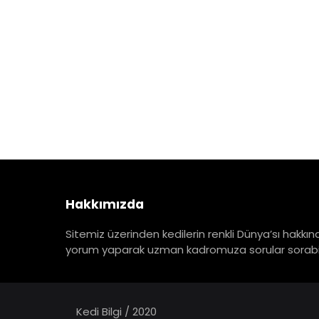
Hakkımızda
Sitemiz üzerinden kedilerin renkli Dünya’sı hakkınd
yorum yaparak uzman kadromuza sorular sorabili
Kedi Bilgi / 2020