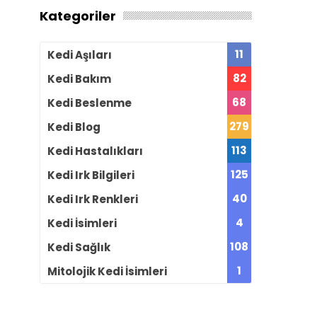
Kategoriler
11
Kedi Aşıları
82
Kedi Bakım
68
Kedi Beslenme
279
Kedi Blog
113
Kedi Hastalıkları
125
Kedi Irk Bilgileri
40
Kedi Irk Renkleri
4
Kedi İsimleri
108
Kedi Sağlık
1
Mitolojik Kedi İsimleri