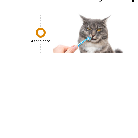

4 sene önce