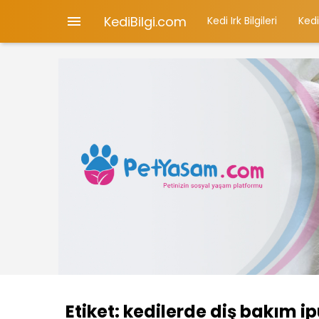
KediBilgi.com

Kedi Irk Bilgileri
Kedi
Etiket:
kedilerde diş bakım ip