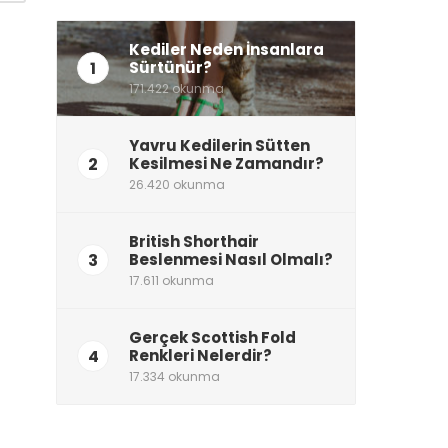
Kediler Neden İnsanlara
1
Sürtünür?
171.422 okunma
Yavru Kedilerin Sütten
2
Kesilmesi Ne Zamandır?
26.420 okunma
British Shorthair
3
Beslenmesi Nasıl Olmalı?
17.611 okunma
Gerçek Scottish Fold
4
Renkleri Nelerdir?
17.334 okunma