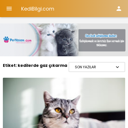
KediBilgi.com


Etiket:
kedilerde gaz çıkarma