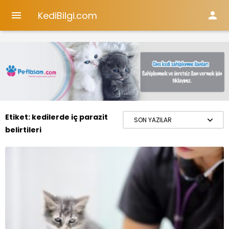
KediBilgi.com


Etiket:
kedilerde iç parazit
belirtileri