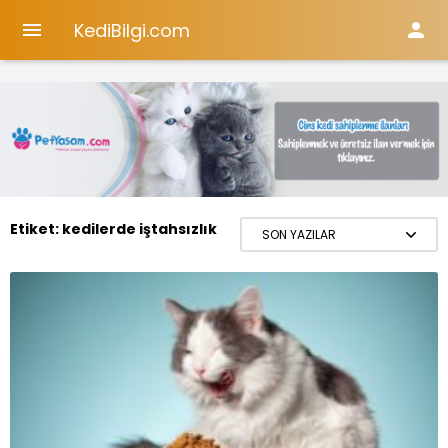
KediBilgi.com


Etiket:
kedilerde iştahsızlık