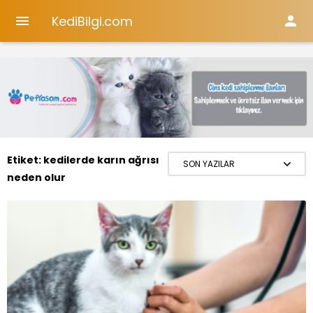
KediBilgi.com


Etiket:
kedilerde karın ağrısı
neden olur