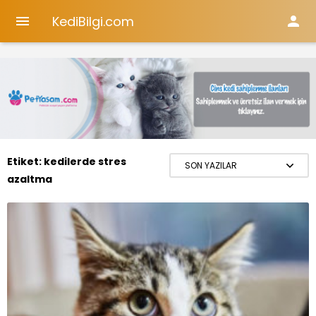
KediBilgi.com


Etiket:
kedilerde stres
azaltma