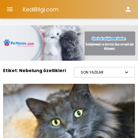
KediBilgi.com


Etiket:
Nebelung özellikleri