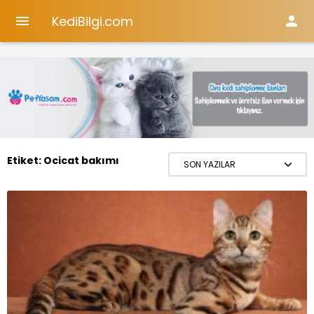
KediBilgi.com


Etiket:
Ocicat bakımı