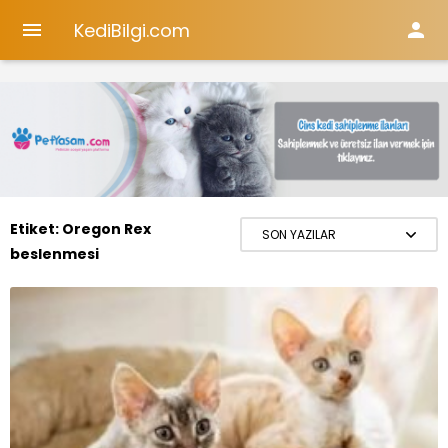
KediBilgi.com


Etiket:
Oregon Rex
beslenmesi