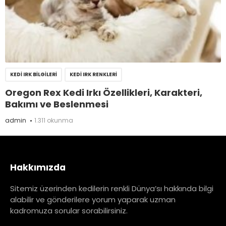
KEDI IRK BILGILERI
KEDI IRK RENKLERI
Oregon Rex Kedi Irkı Özellikleri, Karakteri,
Bakımı ve Beslenmesi
admin
1.311 okunma
Hakkımızda
Sitemiz üzerinden kedilerin renkli Dünya’sı hakkında bilgi
alabilir ve gönderilere yorum yaparak uzman
kadromuza sorular sorabilirsiniz.