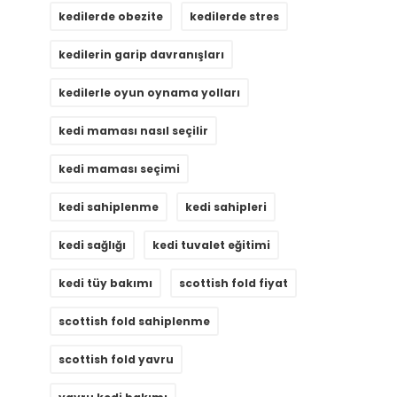
kedilerde obezite
kedilerde stres
kedilerin garip davranışları
kedilerle oyun oynama yolları
kedi maması nasıl seçilir
kedi maması seçimi
kedi sahiplenme
kedi sahipleri
kedi sağlığı
kedi tuvalet eğitimi
kedi tüy bakımı
scottish fold fiyat
scottish fold sahiplenme
scottish fold yavru