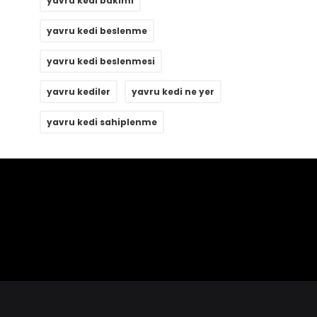
yavru kedi bakımı
yavru kedi beslenme
yavru kedi beslenmesi
yavru kediler
yavru kedi ne yer
yavru kedi sahiplenme