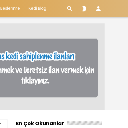



 Beslenme
Kedi Blog
En Çok Okunanlar