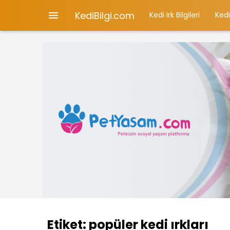
KediBilgi.com

Kedi Irk Bilgileri
Kedi
Etiket:
popüler kedi ırkları