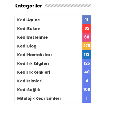
Kategoriler
11
Kedi Aşıları
82
Kedi Bakım
68
Kedi Beslenme
279
Kedi Blog
113
Kedi Hastalıkları
125
Kedi Irk Bilgileri
40
Kedi Irk Renkleri
4
Kedi İsimleri
108
Kedi Sağlık
1
Mitolojik Kedi İsimleri