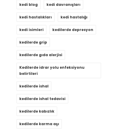
kedi blog
kedi davranışları
kedi hastalıkları
kedi hastalığı
kedi isimleri
kedilerde depresyon
kedilerde grip
kedilerde gıda alerjisi
Kedilerde idrar yolu enfeksiyonu
belirtileri
kedilerde ishal
kedilerde ishal tedavisi
kedilerde kabızlık
kedilerde karma aşı