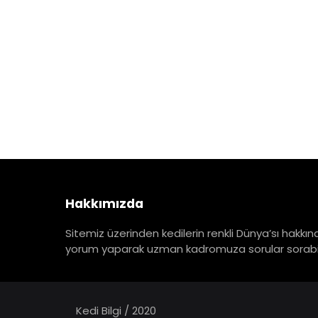
Hakkımızda
Sitemiz üzerinden kedilerin renkli Dünya’sı hakkınd
yorum yaparak uzman kadromuza sorular sorabili
Kedi Bilgi / 2020