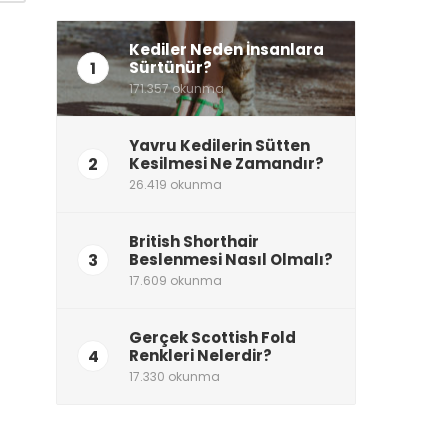
Kediler Neden İnsanlara
1
Sürtünür?
171.357 okunma
Yavru Kedilerin Sütten
2
Kesilmesi Ne Zamandır?
26.419 okunma
British Shorthair
3
Beslenmesi Nasıl Olmalı?
17.609 okunma
Gerçek Scottish Fold
4
Renkleri Nelerdir?
17.330 okunma