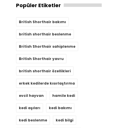
Popüler Etiketler
British Shorthair bakımı
british shorthair beslenme
British Shorthair sahiplenme
British Shorthair yavru
british shorthair özellikleri
erkek kedilerde kısırlaştırma
evcil hayvan
hamile kedi
kedi aşıları
kedi bakımı
kedi beslenme
kedi bilgi