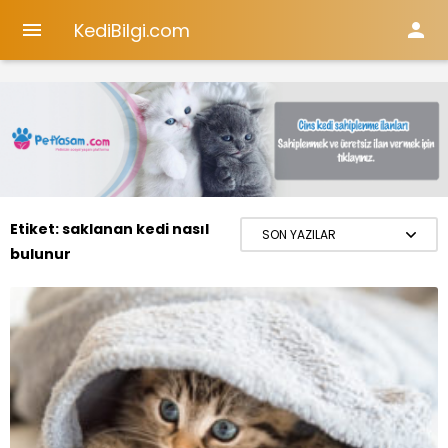
KediBilgi.com


Etiket:
saklanan kedi nasıl
bulunur