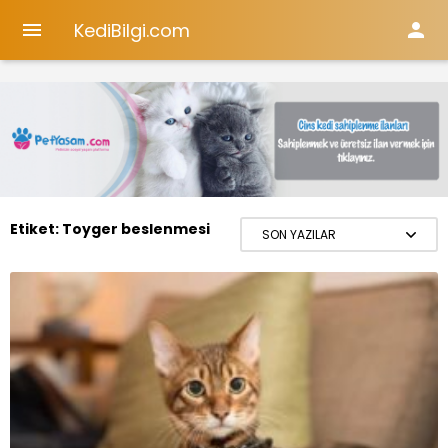
KediBilgi.com


Etiket:
Toyger beslenmesi