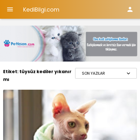
KediBilgi.com


Etiket:
tüysüz kediler yıkanır
mı