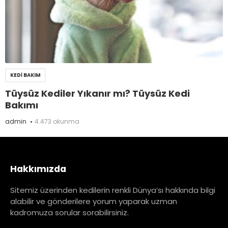
KEDI BAKIM
Tüysüz Kediler Yıkanır mı? Tüysüz Kedi
Bakımı
admin
4.473 okunma
Hakkımızda
Sitemiz üzerinden kedilerin renkli Dünya’sı hakkında bilgi
alabilir ve gönderilere yorum yaparak uzman
kadromuza sorular sorabilirsiniz.