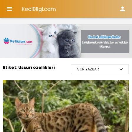
KediBilgi.com


Etiket:
Ussuri özellikleri