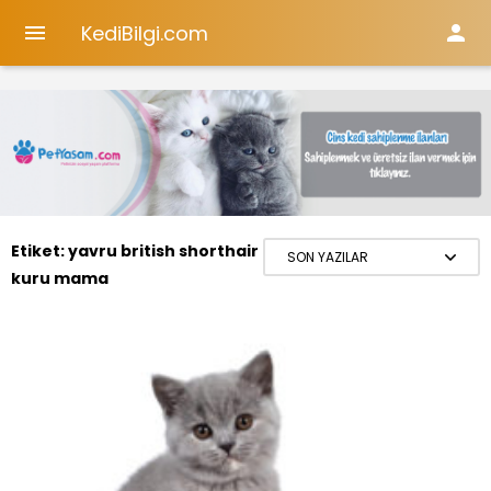
KediBilgi.com


Etiket:
yavru british shorthair
kuru mama