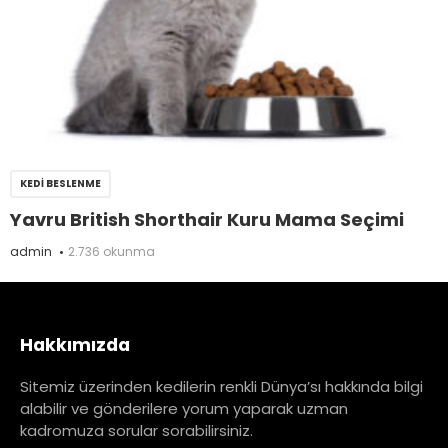
KEDI BESLENME
Yavru British Shorthair Kuru Mama Seçimi
admin
2.736 okunma
Hakkımızda
Sitemiz üzerinden kedilerin renkli Dünya’sı hakkında bilgi
alabilir ve gönderilere yorum yaparak uzman
kadromuza sorular sorabilirsiniz.