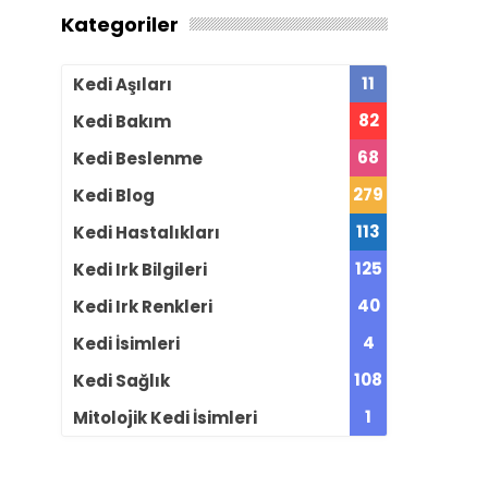
Kategoriler
11
Kedi Aşıları
82
Kedi Bakım
68
Kedi Beslenme
279
Kedi Blog
113
Kedi Hastalıkları
125
Kedi Irk Bilgileri
40
Kedi Irk Renkleri
4
Kedi İsimleri
108
Kedi Sağlık
1
Mitolojik Kedi İsimleri