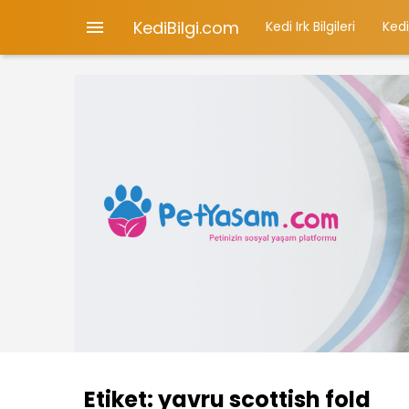
KediBilgi.com

Kedi Irk Bilgileri
Kedi
Etiket:
yavru scottish fold