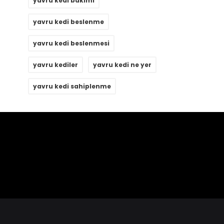
yavru kedi bakımı
yavru kedi beslenme
yavru kedi beslenmesi
yavru kediler
yavru kedi ne yer
yavru kedi sahiplenme