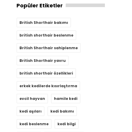
Popüler Etiketler
British Shorthair bakımı
british shorthair beslenme
British Shorthair sahiplenme
British Shorthair yavru
british shorthair özellikleri
erkek kedilerde kısırlaştırma
evcil hayvan
hamile kedi
kedi aşıları
kedi bakımı
kedi beslenme
kedi bilgi