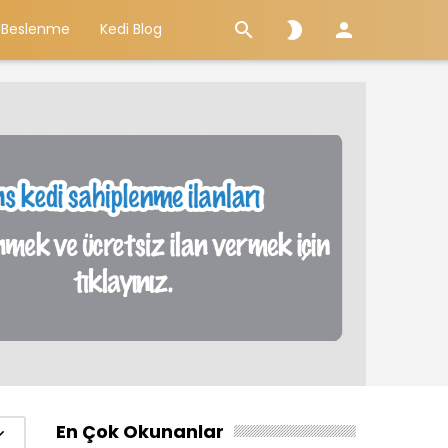



 Beslenme
Kedi Blog
En Çok Okunanlar