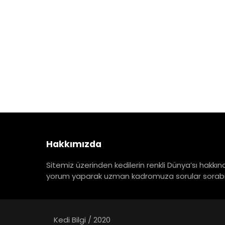
Hakkımızda
Sitemiz üzerinden kedilerin renkli Dünya’sı hakkınd
yorum yaparak uzman kadromuza sorular sorabili
Kedi Bilgi / 2020