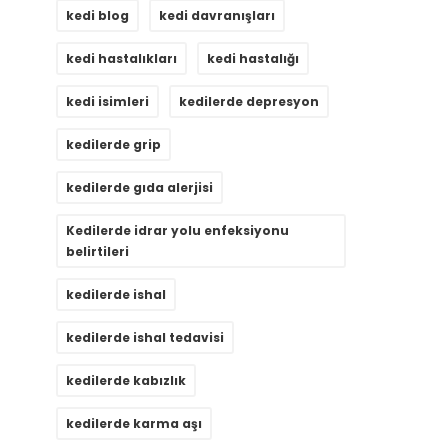
kedi blog
kedi davranışları
kedi hastalıkları
kedi hastalığı
kedi isimleri
kedilerde depresyon
kedilerde grip
kedilerde gıda alerjisi
Kedilerde idrar yolu enfeksiyonu
belirtileri
kedilerde ishal
kedilerde ishal tedavisi
kedilerde kabızlık
kedilerde karma aşı