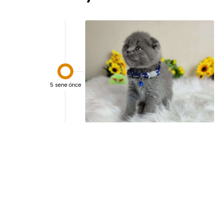

5 sene önce