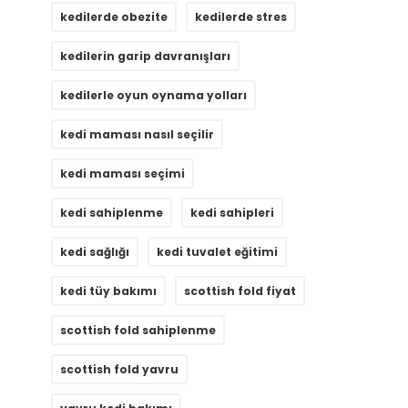
kedilerde obezite
kedilerde stres
kedilerin garip davranışları
kedilerle oyun oynama yolları
kedi maması nasıl seçilir
kedi maması seçimi
kedi sahiplenme
kedi sahipleri
kedi sağlığı
kedi tuvalet eğitimi
kedi tüy bakımı
scottish fold fiyat
scottish fold sahiplenme
scottish fold yavru