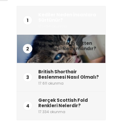
Kediler Neden İnsanlara
1
Sürtünür?
171.464 okunma
Yavru Kedilerin Sütten
2
Kesilmesi Ne Zamandır?
26.423 okunma
British Shorthair
3
Beslenmesi Nasıl Olmalı?
17.611 okunma
Gerçek Scottish Fold
4
Renkleri Nelerdir?
17.334 okunma