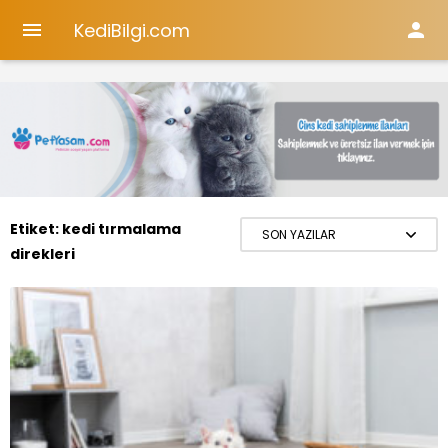
KediBilgi.com


Etiket:
kedi tırmalama
direkleri