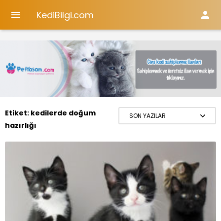
KediBilgi.com


Etiket:
kedilerde doğum
hazırlığı