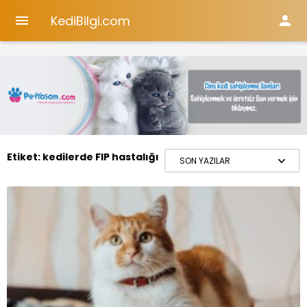
KediBilgi.com


Etiket:
kedilerde FIP hastalığı