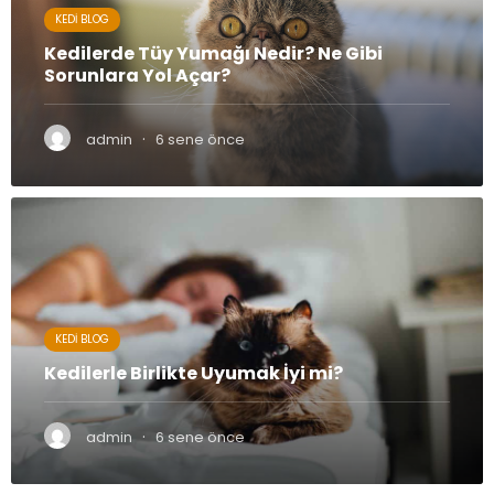
KEDI BLOG
Kedilerde Tüy Yumağı Nedir? Ne Gibi
Sorunlara Yol Açar?
·
admin
6 sene önce
KEDI BLOG
Kedilerle Birlikte Uyumak İyi mi?
·
admin
6 sene önce