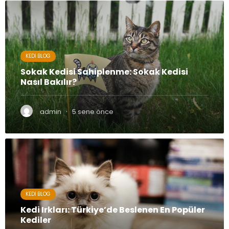
KEDI BLOG
Sokak Kedisi Sahiplenme: Sokak Kedisi
Nasıl Bakılır?
·
admin
5 sene önce
KEDI BLOG
Kedi Irkları: Türkiye’de Beslenen En Popüler
Kediler