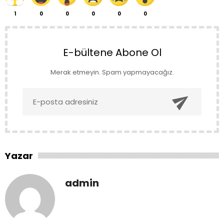
1
0
0
0
0
0
E-bültene Abone Ol
Merak etmeyin. Spam yapmayacağız.

Yazar
admin