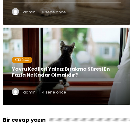
·
admin
6 sene önce
KEDI BLOG
Yavru Kedileri Yalnız Bırakma Süresi En
Fazla Ne Kadar Olmalıdır?
·
admin
4 sene önce
Bir cevap yazın