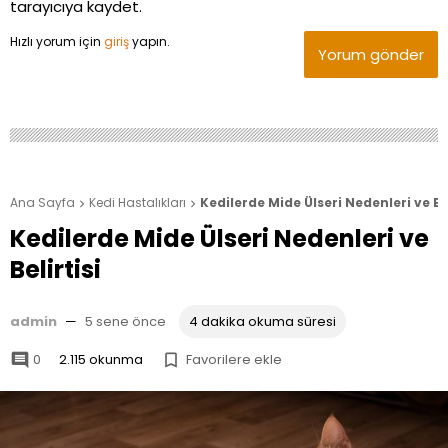
tarayıcıya kaydet.
Hızlı yorum için
giriş
yapın.
Yorum gönder
Ana Sayfa
Kedi Hastalıkları
Kedilerde Mide Ülseri Nedenleri ve Bel


Kedilerde Mide Ülseri Nedenleri ve
Belirtisi
admin
—
5 sene önce
4 dakika okuma süresi
0
2.115 okunma
Favorilere ekle

