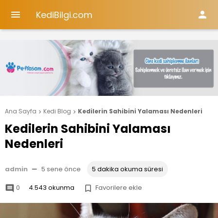
KediBilgi.com


Ana Sayfa
Kedi Blog
Kedilerin Sahibini Yalaması Nedenleri


Kedilerin Sahibini Yalaması
Nedenleri
admin
—
5 sene önce
5 dakika okuma süresi
0
4.543 okunma
Favorilere ekle

