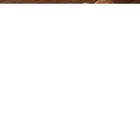
Kedilerde mide ülseri
, farklı belirtiler ile ortaya
çıkabilen bir rahatsızlıktır. Kedinizi ciddi ölçüde
rahatsız edebilen bu hastalık, ciddi belirtileri
nedeniyle kedinizin güçsüzleşmesine neden
olacaktır. Kusma, ağrı, iştahsızlık gibi belirtileri olan
bu rahatsızlığın öne çıkan belirtisi kanlı ya da