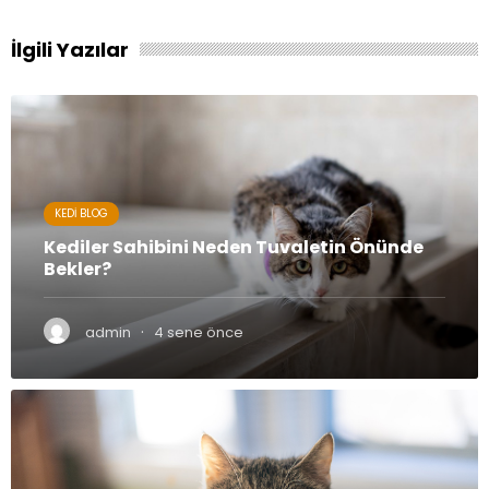
İlgili Yazılar
KEDI BLOG
Kediler Sahibini Neden Tuvaletin Önünde
Bekler?
·
admin
4 sene önce