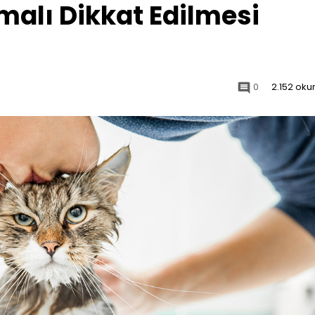
malı Dikkat Edilmesi
0
2.152 ok
