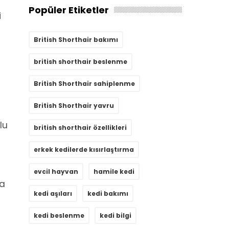
Popüler Etiketler
i
British Shorthair bakımı
british shorthair beslenme
British Shorthair sahiplenme
British Shorthair yavru
lu
british shorthair özellikleri
erkek kedilerde kısırlaştırma
evcil hayvan
hamile kedi
la
kedi aşıları
kedi bakımı
kedi beslenme
kedi bilgi