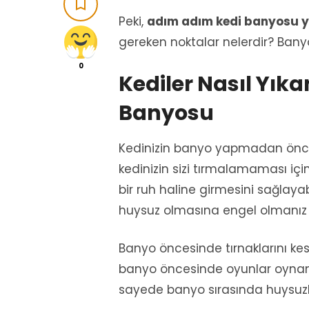

Peki,
adım adım kedi banyosu ya
gereken noktalar nelerdir? Ban
0
Kediler Nasıl Yık
Banyosu
Kedinizin banyo yapmadan önce 
kedinizin sizi tırmalamaması için 
bir ruh haline girmesini sağlayab
huysuz olmasına engel olmanı
Banyo öncesinde tırnaklarını kest
banyo öncesinde oyunlar oynamay
sayede banyo sırasında huysuzluk