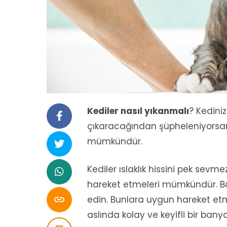
Kediler nasıl yıkanmalı
? Kedini
çıkaracağından şüpheleniyorsa
mümkündür.
Kediler ıslaklık hissini pek sev
hareket etmeleri mümkündür. Ba

edin. Bunlara uygun hareket etme
aslında kolay ve keyifli bir bany