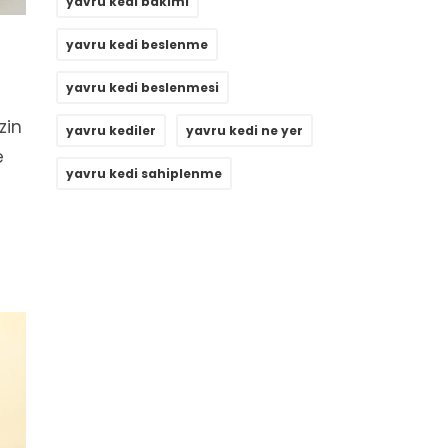
yavru kedi bakımı
yavru kedi beslenme
yavru kedi beslenmesi
zin
yavru kediler
yavru kedi ne yer
e
yavru kedi sahiplenme