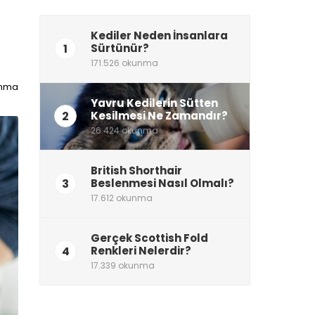
Kediler Neden İnsanlara
1
Sürtünür?
171.526 okunma
unma
Yavru Kedilerin Sütten
2
Kesilmesi Ne Zamandır?
26.424 okunma
British Shorthair
3
Beslenmesi Nasıl Olmalı?
17.612 okunma
Gerçek Scottish Fold
4
Renkleri Nelerdir?
17.339 okunma