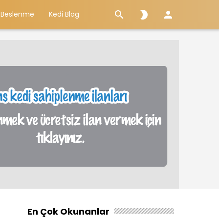



 Beslenme
Kedi Blog
En Çok Okunanlar