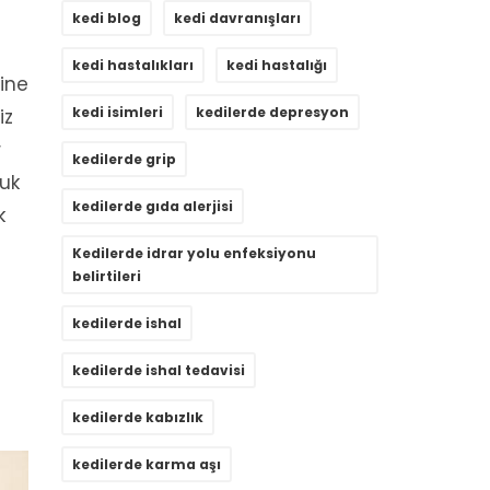
kedi blog
kedi davranışları
kedi hastalıkları
kedi hastalığı
ine
kedi isimleri
kedilerde depresyon
iz
r
kedilerde grip
ğuk
kedilerde gıda alerjisi
k
Kedilerde idrar yolu enfeksiyonu
belirtileri
kedilerde ishal
kedilerde ishal tedavisi
kedilerde kabızlık
kedilerde karma aşı