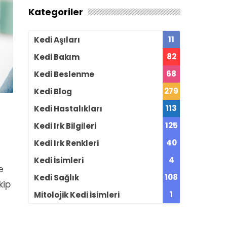
Kategoriler
11
Kedi Aşıları
82
Kedi Bakım
68
Kedi Beslenme
279
Kedi Blog
113
Kedi Hastalıkları
125
Kedi Irk Bilgileri
40
Kedi Irk Renkleri
4
Kedi İsimleri
e
108
Kedi Sağlık
kip
1
Mitolojik Kedi İsimleri