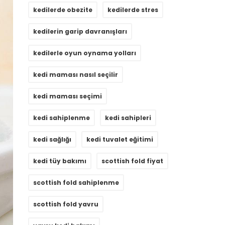
kedilerde obezite
kedilerde stres
kedilerin garip davranışları
kedilerle oyun oynama yolları
kedi maması nasıl seçilir
kedi maması seçimi
kedi sahiplenme
kedi sahipleri
kedi sağlığı
kedi tuvalet eğitimi
kedi tüy bakımı
scottish fold fiyat
scottish fold sahiplenme
scottish fold yavru