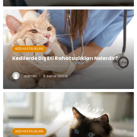
KEDI HASTALIKLARI
Kedilerde Diş Eti Rahatsızlıkları Nelerdir?
·
admin
5 sene önce
KEDI HASTALIKLARI