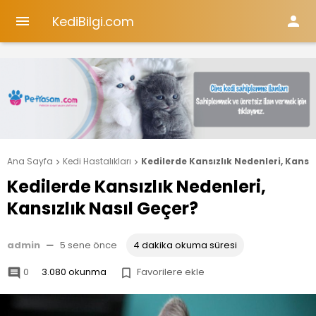
KediBilgi.com


Ana Sayfa
Kedi Hastalıkları
Kedilerde Kansızlık Nedenleri, Kansız


Kedilerde Kansızlık Nedenleri,
Kansızlık Nasıl Geçer?
admin
—
5 sene önce
4 dakika okuma süresi
0
3.080 okunma
Favorilere ekle

