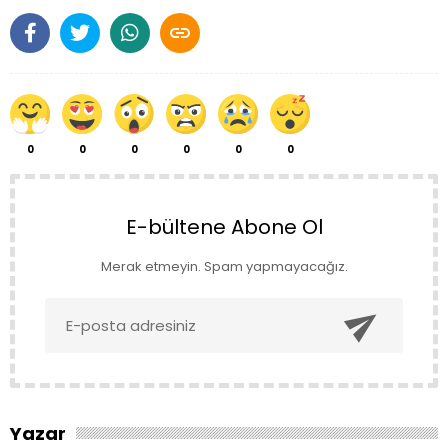

0
0
0
0
0
0
E-bültene Abone Ol
Merak etmeyin. Spam yapmayacağız.

Yazar