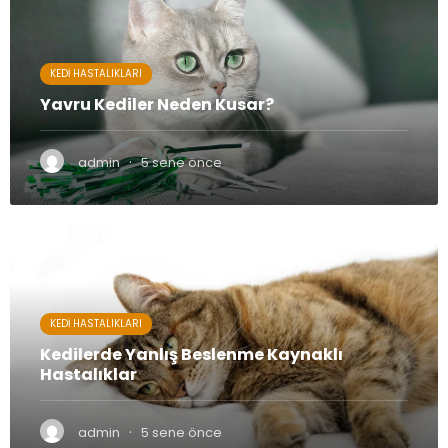
KEDI HASTALIKLARI
Yavru Kediler Neden Kusar?
·
admin
5 sene önce
KEDI HASTALIKLARI
Kedilerde Yanlış Beslenme Kaynaklı
Hastalıklar
·
admin
5 sene önce