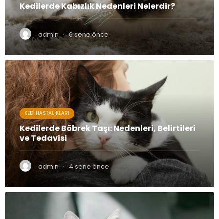
Kedilerde Kabızlık Nedenleri Nelerdir?
·
admin
6 sene önce
KEDI HASTALIKLARI
Kedilerde Böbrek Taşı: Nedenleri, Belirtileri
ve Tedavisi
·
admin
4 sene önce