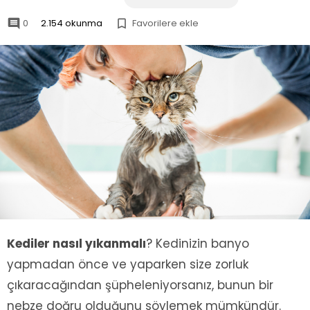
0
2.154 okunma
Favorilere ekle


Kediler nasıl yıkanmalı
? Kedinizin banyo
yapmadan önce ve yaparken size zorluk
çıkaracağından şüpheleniyorsanız, bunun bir
nebze doğru olduğunu söylemek mümkündür.