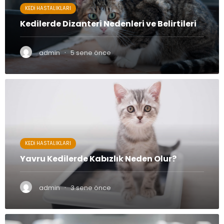
KEDI HASTALIKLARI
Kedilerde Dizanteri Nedenleri ve Belirtileri
·
admin
5 sene önce
KEDI HASTALIKLARI
Yavru Kedilerde Kabızlık Neden Olur?
·
admin
3 sene önce