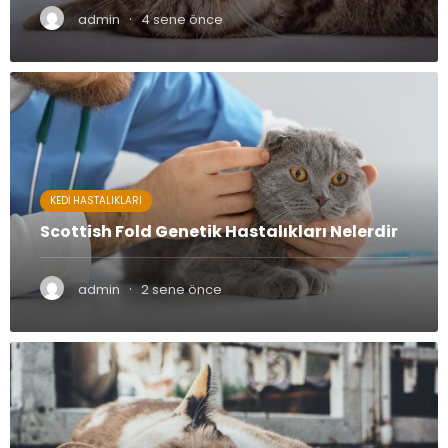
·
admin
4 sene önce
KEDI HASTALIKLARI
Scottish Fold Genetik Hastalıkları Nelerdir
·
admin
2 sene önce