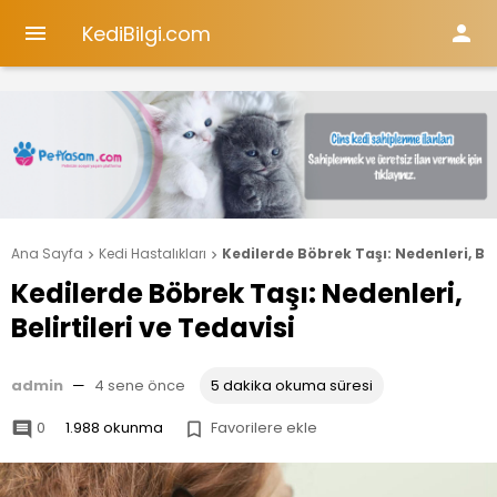
KediBilgi.com


Ana Sayfa
Kedi Hastalıkları
Kedilerde Böbrek Taşı: Nedenleri, Beli


Kedilerde Böbrek Taşı: Nedenleri,
Belirtileri ve Tedavisi
admin
—
4 sene önce
5 dakika okuma süresi
0
1.988 okunma
Favorilere ekle

