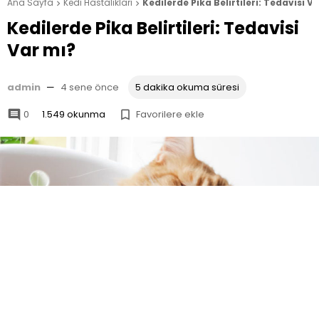
Ana Sayfa
Kedi Hastalıkları
Kedilerde Pika Belirtileri: Tedavisi V


Kedilerde Pika Belirtileri: Tedavisi
Var mı?
admin
—
4 sene önce
5 dakika okuma süresi
0
1.549 okunma
Favorilere ekle

