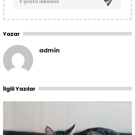

Yazar
admin
İlgili Yazılar