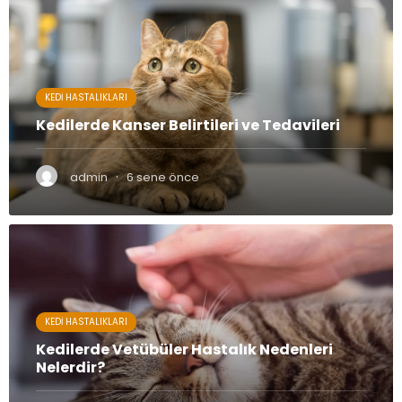
KEDI HASTALIKLARI
Kedilerde Kanser Belirtileri ve Tedavileri
·
admin
6 sene önce
KEDI HASTALIKLARI
Kedilerde Vetübüler Hastalık Nedenleri
Nelerdir?