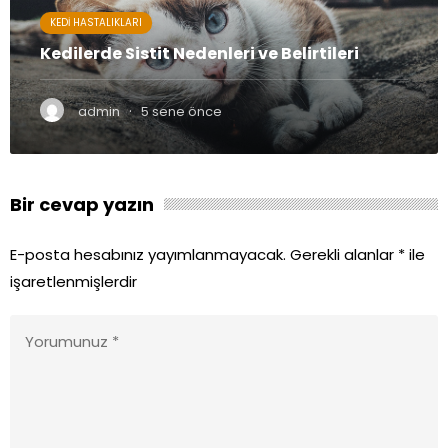
KEDI HASTALIKLARI
Kedilerde Sistit Nedenleri ve Belirtileri
·
admin
5 sene önce
Bir cevap yazın
E-posta hesabınız yayımlanmayacak.
Gerekli alanlar
*
ile
işaretlenmişlerdir