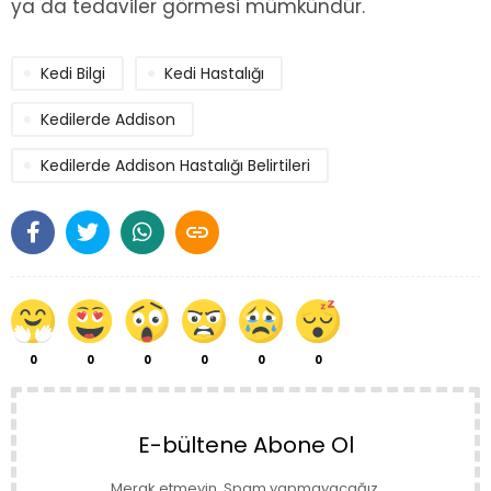
ya da tedaviler görmesi mümkündür.
Kedi Bilgi
Kedi Hastalığı
Kedilerde Addison
Kedilerde Addison Hastalığı Belirtileri

0
0
0
0
0
0
E-bültene Abone Ol
Merak etmeyin. Spam yapmayacağız.