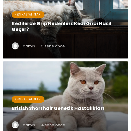
KEDI HASTALIKLARI
Kedilerde Grip Nedenleri: Kedi Gribi Nasıl
Geçer?
·
admin
5 sene önce
KEDI HASTALIKLARI
British Shorthair Genetik Hastalıkları
·
admin
4 sene önce