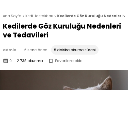
Ana Sayfa
Kedi Hastalıkları
Kedilerde Göz Kuruluğu Nedenleri ve


Kedilerde Göz Kuruluğu Nedenleri
ve Tedavileri
admin
—
6 sene önce
5 dakika okuma süresi
0
2.738 okunma
Favorilere ekle

