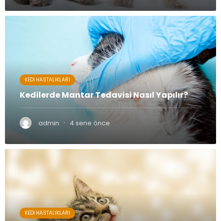
KEDI HASTALIKLARI
Kedilerde Mantar Tedavisi Nasıl Yapılır?
·
admin
4 sene önce
KEDI HASTALIKLARI