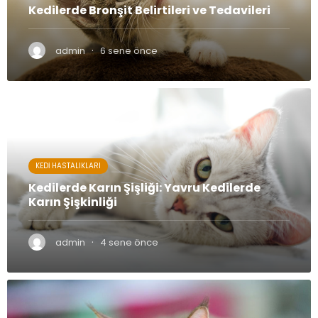
Kedilerde Bronşit Belirtileri ve Tedavileri
·
admin
6 sene önce
KEDI HASTALIKLARI
Kedilerde Karın Şişliği: Yavru Kedilerde
Karın Şişkinliği
·
admin
4 sene önce