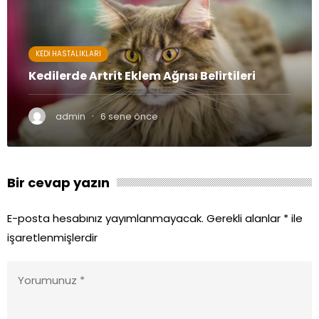
KEDI HASTALIKLARI
Kedilerde Artrit Eklem Ağrısı Belirtileri
·
admin
6 sene önce
Bir cevap yazın
E-posta hesabınız yayımlanmayacak.
Gerekli alanlar
*
ile
işaretlenmişlerdir