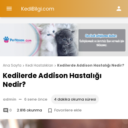
KediBilgi.com


Ana Sayfa
Kedi Hastalıkları
Kedilerde Addison Hastalığı Nedir?


Kedilerde Addison Hastalığı
Nedir?
admin
—
6 sene önce
4 dakika okuma süresi
0
2.816 okunma
Favorilere ekle

