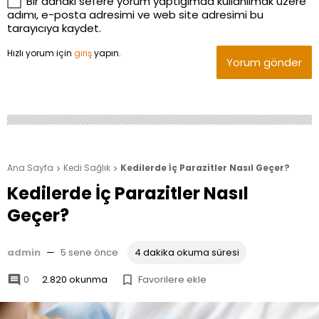
Bir dahaki sefere yorum yaptığımda kullanılmak üzere
adımı, e-posta adresimi ve web site adresimi bu
tarayıcıya kaydet.
Hızlı yorum için
giriş
yapın.
Yorum gönder
Ana Sayfa
Kedi Sağlık
Kedilerde İç Parazitler Nasıl Geçer?


Kedilerde İç Parazitler Nasıl
Geçer?
admin
—
5 sene önce
4 dakika okuma süresi
0
2.820 okunma
Favorilere ekle

