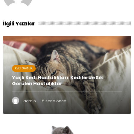
İlgili Yazılar
KEDI SAĞLIK
Yaşlı Kedi Hastalıkları: Kedilerde Sık
Görülen Hastalıklar
·
admin
5 sene önce