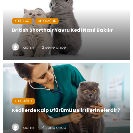
KEDI BLOG
KEDI SAĞLIK
British Shorthair Yavru Kedi Nasıl Bakılır
·
admin
2 sene önce
KEDI SAĞLIK
Kedilerde Kalp Üfürümü Belirtileri Nelerdir?
·
admin
4 sene önce