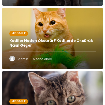
KEDI SAĞLIK
Kediler Neden Öksürür? Kedilerde Öksürük
Nasıl Geçer
·
admin
5 sene önce
KEDI SAĞLIK