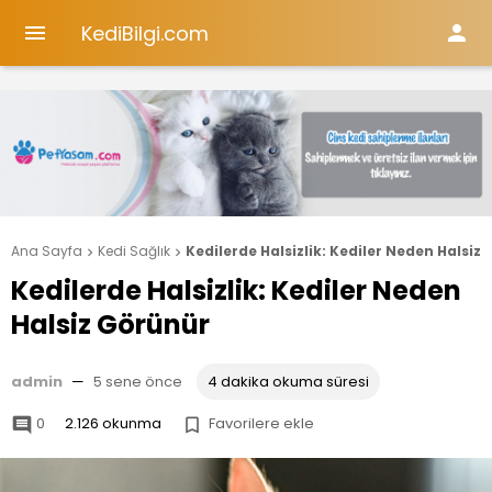
KediBilgi.com


Ana Sayfa
Kedi Sağlık
Kedilerde Halsizlik: Kediler Neden Halsiz


Kedilerde Halsizlik: Kediler Neden
Halsiz Görünür
admin
—
5 sene önce
4 dakika okuma süresi
0
2.126 okunma
Favorilere ekle

