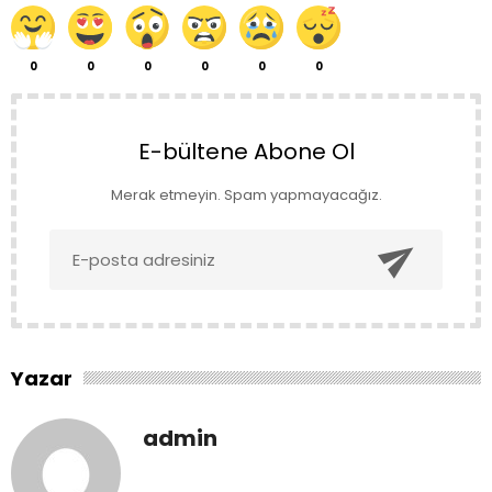
0
0
0
0
0
0
E-bültene Abone Ol
Merak etmeyin. Spam yapmayacağız.

Yazar
admin