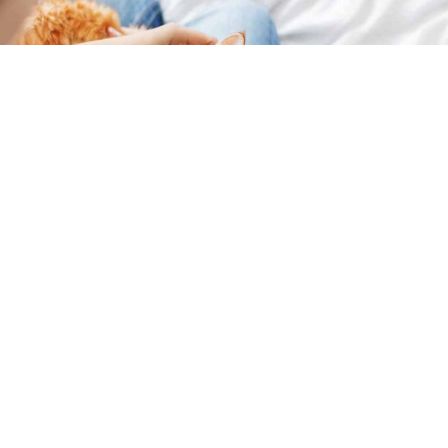
Kedilerde iç parazitler
atlanılmaması gereken
bir durumdur. Kedilerde sıklıkla görülebilen
rahatsızlıklardan biri olan iç parazitler, kedilerin
ciddi sağlık sorunları yaşamasına neden olabilir.
Bu nedenle de kedilerde iç parazit görüldüğü
zaman veteriner desteği almak önemlidir. Farklı
belirtiler ile kendini gösteren iç parazitler,