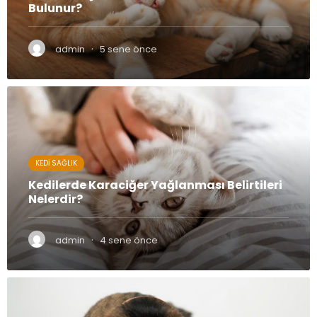
Bulunur?
·
admin
5 sene önce
KEDI SAĞLIK
Kedilerde Karaciğer Yağlanması Belirtileri
Nelerdir?
·
admin
4 sene önce