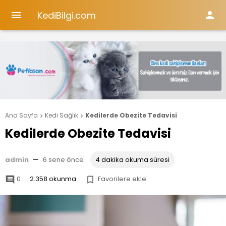
KediBilgi.com


Ana Sayfa
Kedi Sağlık
Kedilerde Obezite Tedavisi


Kedilerde Obezite Tedavisi
admin
—
6 sene önce
4 dakika okuma süresi
0
2.358 okunma
Favorilere ekle

