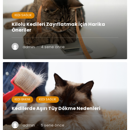
KEDI SAĞLIK
Kilolu Kedileri Zayıflatmak İçin Harika
Öneriler
·
admin
4 sene önce
KEDI BAKIM
KEDI SAĞLIK
Kedilerde Aşırı Tüy Dökme Nedenleri
·
admin
5 sene önce