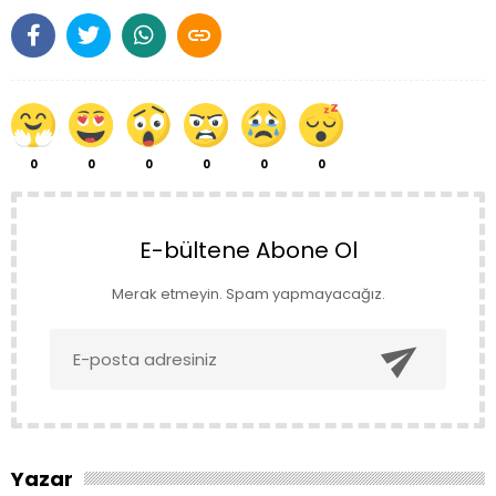

0
0
0
0
0
0
E-bültene Abone Ol
Merak etmeyin. Spam yapmayacağız.

Yazar