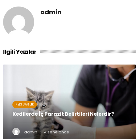
admin
İlgili Yazılar
KEDI SAĞLIK
Kedilerde İç Parazit Belirtileri Nelerdir?
·
admin
4 sene önce