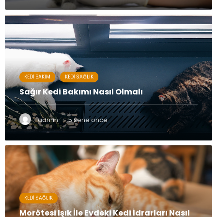
KEDI BAKIM
KEDI SAĞLIK
Sağır Kedi Bakımı Nasıl Olmalı
·
admin
5 sene önce
KEDI SAĞLIK
Morötesi Işık İle Evdeki Kedi İdrarları Nasıl