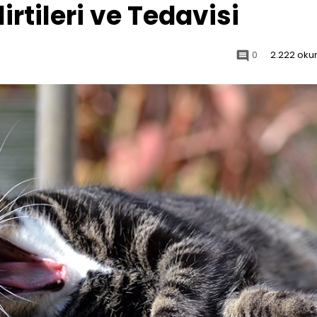
rtileri ve Tedavisi
0
2.222 ok
