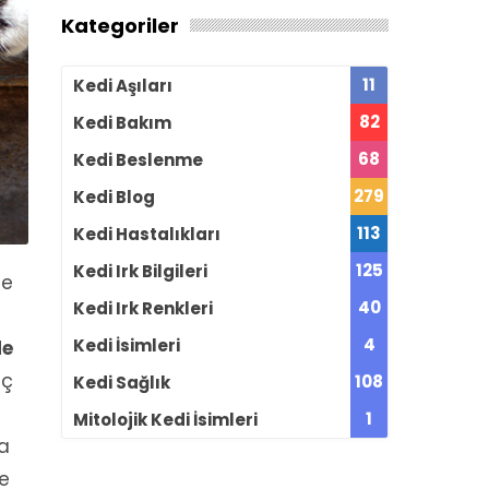
Kategoriler
11
Kedi Aşıları
82
Kedi Bakım
68
Kedi Beslenme
279
Kedi Blog
113
Kedi Hastalıkları
125
Kedi Irk Bilgileri
de
40
Kedi Irk Renkleri
4
Kedi İsimleri
de
iç
108
Kedi Sağlık
1
Mitolojik Kedi İsimleri
da
de