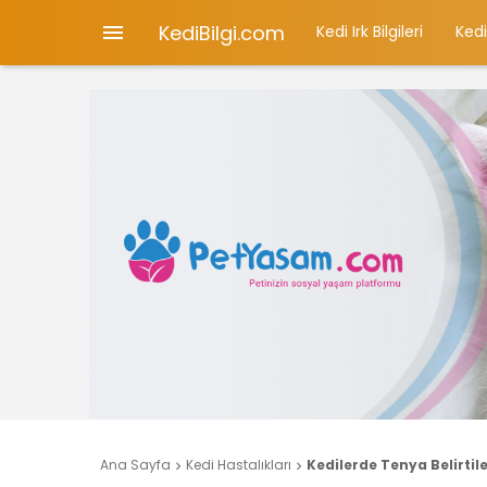
KediBilgi.com

Kedi Irk Bilgileri
Kedi
Ana Sayfa
Kedi Hastalıkları
Kedilerde Tenya Belirtile

