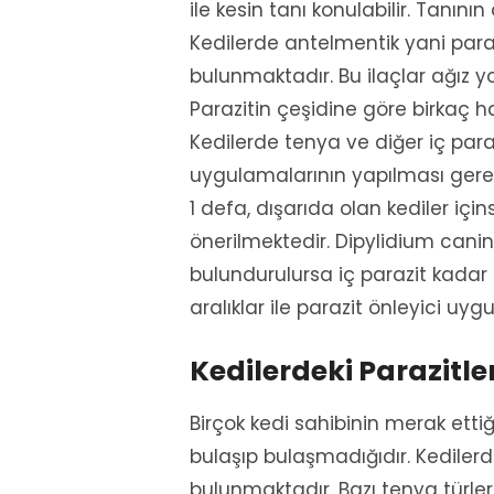
ile kesin tanı konulabilir. Tanını
Kedilerde antelmentik yani parazit
bulunmaktadır. Bu ilaçlar ağız yo
Parazitin çeşidine göre birkaç haf
Kedilerde tenya ve diğer iç parazi
uygulamalarının yapılması gerek
1 defa, dışarıda olan kediler için
önerilmektedir. Dipylidium cani
bulundurulursa iç parazit kadar 
aralıklar ile parazit önleyici u
Kedilerdeki Parazitle
Birçok kedi sahibinin merak ettiğ
bulaşıp bulaşmadığıdır. Kedilerd
bulunmaktadır. Bazı tenya türleri