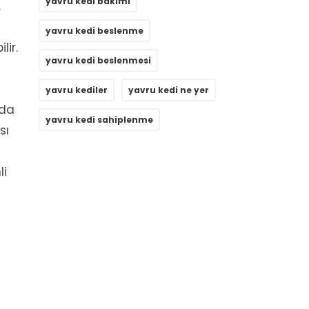
yavru kedi bakımı
.
yavru kedi beslenme
lir.
yavru kedi beslenmesi
yavru kediler
yavru kedi ne yer
yda
yavru kedi sahiplenme
sı
li