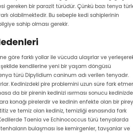
i gereken bir parazit türüdür. Çünkü bazı tenya türle
rlı olabilmektedir. Bu sebeple kedi sahiplerinin
ilgiye sahip olması gerekir.
edenleri
ne göre farklı yollar ile vücuda ulaşırlar ve yerleşere
şekilde kendilerine yeni bir yaşam döngüsü
tenya türü Dipylidium caninum adı verilen tenyadır.
aşırlar. Kedinizdeki pire problemini uzun süre fark etm
sa da bir pirenin kedinizi ısırması sonucu kedinizde
ra konağı pirelerdir ve kedinin enfekte olan bir pirey
tiz ve temiz olan kediniz, temizliği esnasında fark
. Kedilerde Taenia ve Echinococcus türü tenyalarda
 tenhaların bulaşması ise kemirgenler, tavşanlar ve