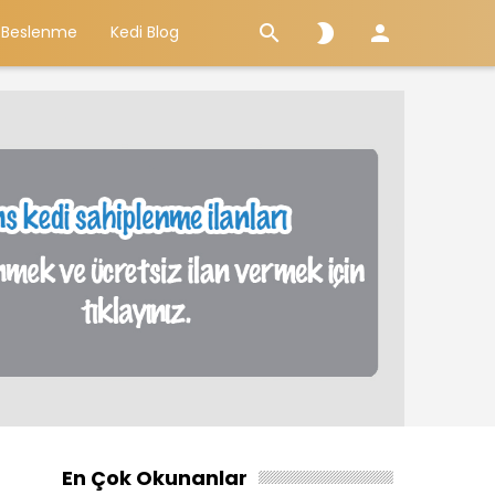



 Beslenme
Kedi Blog
En Çok Okunanlar