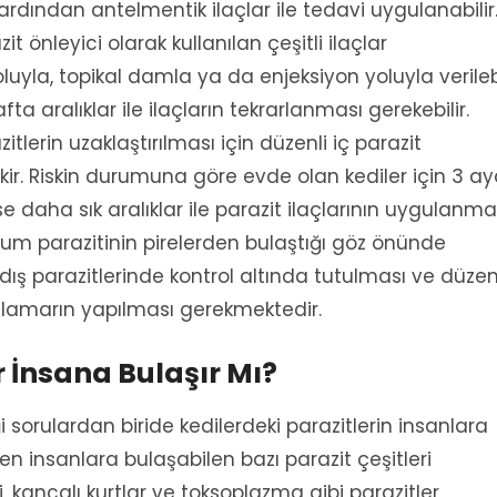
n ardından antelmentik ilaçlar ile tedavi uygulanabilir
 önleyici olarak kullanılan çeşitli ilaçlar
luyla, topikal damla ya da enjeksiyon yoluyla verilebi
ta aralıklar ile ilaçların tekrarlanması gerekebilir.
tlerin uzaklaştırılması için düzenli iç parazit
ir. Riskin durumuna göre evde olan kediler için 3 a
se daha sık aralıklar ile parazit ilaçlarının uygulanma
num parazitinin pirelerden bulaştığı göz önünde
dış parazitlerinde kontrol altında tutulması ve düzen
ygulamarın yapılması gerekmektedir.
r İnsana Bulaşır Mı?
i sorulardan biride kedilerdeki parazitlerin insanlara
en insanlara bulaşabilen bazı parazit çeşitleri
, kancalı kurtlar ve toksoplazma gibi parazitler