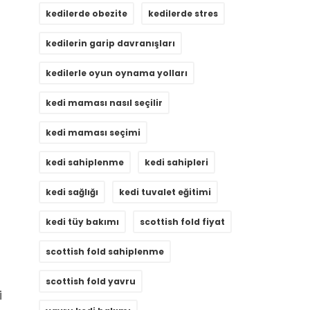
kedilerde obezite
kedilerde stres
kedilerin garip davranışları
kedilerle oyun oynama yolları
kedi maması nasıl seçilir
kedi maması seçimi
kedi sahiplenme
kedi sahipleri
kedi sağlığı
kedi tuvalet eğitimi
kedi tüy bakımı
scottish fold fiyat
scottish fold sahiplenme
scottish fold yavru
i