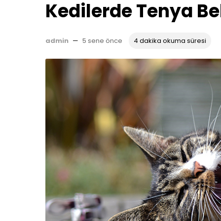
Kedilerde Tenya Beli
admin
—
5 sene önce
4 dakika okuma süresi