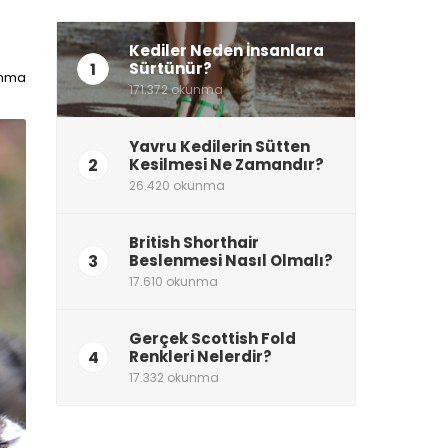
Kediler Neden İnsanlara
1
Sürtünür?
unma
171.372 okunma
Yavru Kedilerin Sütten
2
Kesilmesi Ne Zamandır?
26.420 okunma
British Shorthair
3
Beslenmesi Nasıl Olmalı?
17.610 okunma
Gerçek Scottish Fold
4
Renkleri Nelerdir?
17.332 okunma