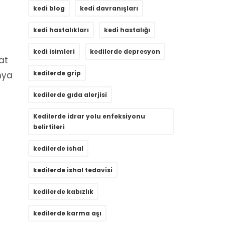
kedi blog
kedi davranışları
kedi hastalıkları
kedi hastalığı
kedi isimleri
kedilerde depresyon
at
kedilerde grip
enya
kedilerde gıda alerjisi
Kedilerde idrar yolu enfeksiyonu
belirtileri
kedilerde ishal
kedilerde ishal tedavisi
kedilerde kabızlık
kedilerde karma aşı