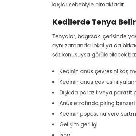
kuşlar sebebiyle olmaktadır.
Kedilerde Tenya Belirt
Tenyalar, bağırsak içerisinde yaş
aynı zamanda lokal ya da birkaç f
söz konusuysa görülebilecek bazı 
Kedinin anüs çevresini kaşım
Kedinin anüs çevresini yalam
Dışkıda parazit veya parazit 
Anüs etrafında pirinç benzeri
Kedinin poposunu yere sürtm
Gelişim geriliği
İshal