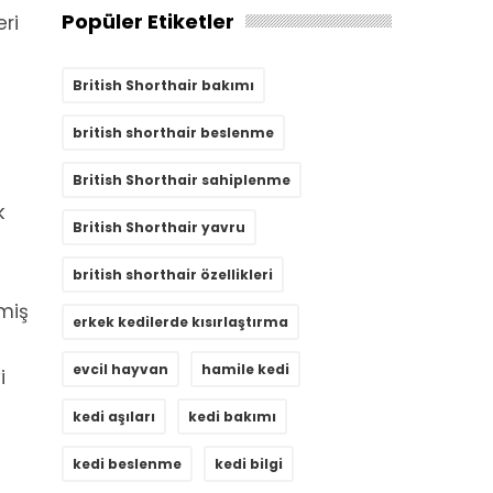
Popüler Etiketler
ri
British Shorthair bakımı
british shorthair beslenme
British Shorthair sahiplenme
k
British Shorthair yavru
british shorthair özellikleri
emiş
erkek kedilerde kısırlaştırma
evcil hayvan
hamile kedi
i
kedi aşıları
kedi bakımı
kedi beslenme
kedi bilgi